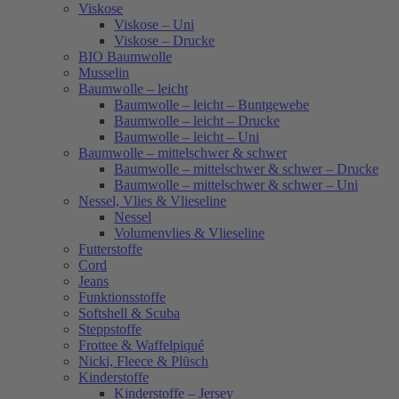
Viskose
Viskose – Uni
Viskose – Drucke
BIO Baumwolle
Musselin
Baumwolle – leicht
Baumwolle – leicht – Buntgewebe
Baumwolle – leicht – Drucke
Baumwolle – leicht – Uni
Baumwolle – mittelschwer & schwer
Baumwolle – mittelschwer & schwer – Drucke
Baumwolle – mittelschwer & schwer – Uni
Nessel, Vlies & Vlieseline
Nessel
Volumenvlies & Vlieseline
Futterstoffe
Cord
Jeans
Funktionsstoffe
Softshell & Scuba
Steppstoffe
Frottee & Waffelpiqué
Nicki, Fleece & Plüsch
Kinderstoffe
Kinderstoffe – Jersey