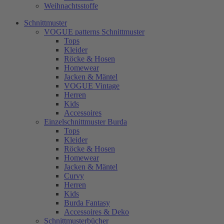
Weihnachtsstoffe
Schnittmuster
VOGUE patterns Schnittmuster
Tops
Kleider
Röcke & Hosen
Homewear
Jacken & Mäntel
VOGUE Vintage
Herren
Kids
Accessoires
Einzelschnittmuster Burda
Tops
Kleider
Röcke & Hosen
Homewear
Jacken & Mäntel
Curvy
Herren
Kids
Burda Fantasy
Accessoires & Deko
Schnittmusterbücher