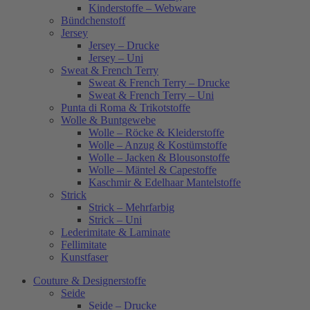
Kinderstoffe – Webware
Bündchenstoff
Jersey
Jersey – Drucke
Jersey – Uni
Sweat & French Terry
Sweat & French Terry – Drucke
Sweat & French Terry – Uni
Punta di Roma & Trikotstoffe
Wolle & Buntgewebe
Wolle – Röcke & Kleiderstoffe
Wolle – Anzug & Kostümstoffe
Wolle – Jacken & Blousonstoffe
Wolle – Mäntel & Capestoffe
Kaschmir & Edelhaar Mantelstoffe
Strick
Strick – Mehrfarbig
Strick – Uni
Lederimitate & Laminate
Fellimitate
Kunstfaser
Couture & Designerstoffe
Seide
Seide – Drucke