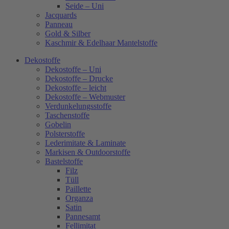
Seide – Uni
Jacquards
Panneau
Gold & Silber
Kaschmir & Edelhaar Mantelstoffe
Dekostoffe
Dekostoffe – Uni
Dekostoffe – Drucke
Dekostoffe – leicht
Dekostoffe – Webmuster
Verdunkelungsstoffe
Taschenstoffe
Gobelin
Polsterstoffe
Lederimitate & Laminate
Markisen & Outdoorstoffe
Bastelstoffe
Filz
Tüll
Paillette
Organza
Satin
Pannesamt
Fellimitat