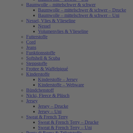
Baumwolle – mittelschwer & schwer
Baumwolle – mittelschwer & schwer – Drucke
Baumwolle – mittelschwer & schwer – Uni
Nessel, Vlies & Vlieseline
Nessel
Volumenvlies & Vlieseline
Futterstoffe
Cord
Jeans
Funktionsstoffe
Softshell & Scuba
Steppstoffe
Frottee & Waffelpiqué
Kinderstoffe
Kinderstoffe – Jersey
Kinderstoffe – Webware
Bündchenstoff
Nicki, Fleece & Plüsch
Jersey
Jersey – Drucke
Jersey – Uni
Sweat & French Terry
Sweat & French Terry – Drucke
Sweat & French Terry – Uni
Punta di Roma & Trikotstoffe