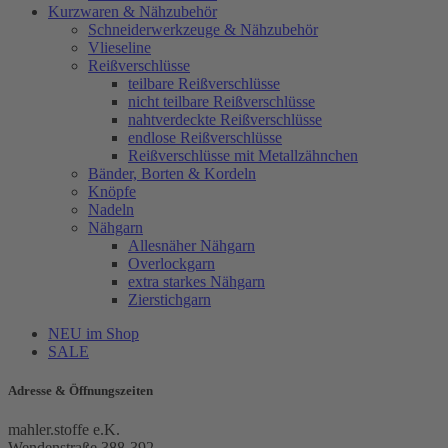
Kurzwaren & Nähzubehör
Schneiderwerkzeuge & Nähzubehör
Vlieseline
Reißverschlüsse
teilbare Reißverschlüsse
nicht teilbare Reißverschlüsse
nahtverdeckte Reißverschlüsse
endlose Reißverschlüsse
Reißverschlüsse mit Metallzähnchen
Bänder, Borten & Kordeln
Knöpfe
Nadeln
Nähgarn
Allesnäher Nähgarn
Overlockgarn
extra starkes Nähgarn
Zierstichgarn
NEU im Shop
SALE
Adresse & Öffnungszeiten
mahler.stoffe e.K.
Wendenstraße 388-392