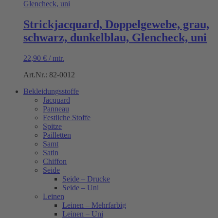
Strickjacquard, Doppelgewebe, grau,
schwarz, dunkelblau, Glencheck, uni
22,90
€
/
mtr.
Art.Nr.: 82-0012
Bekleidungsstoffe
Jacquard
Panneau
Festliche Stoffe
Spitze
Pailletten
Samt
Satin
Chiffon
Seide
Seide – Drucke
Seide – Uni
Leinen
Leinen – Mehrfarbig
Leinen – Uni