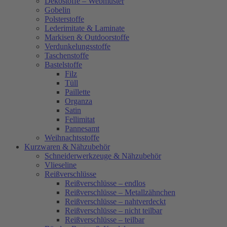
Dekostoffe – Webmuster
Gobelin
Polsterstoffe
Lederimitate & Laminate
Markisen & Outdoorstoffe
Verdunkelungsstoffe
Taschenstoffe
Bastelstoffe
Filz
Tüll
Paillette
Organza
Satin
Fellimitat
Pannesamt
Weihnachtsstoffe
Kurzwaren & Nähzubehör
Schneiderwerkzeuge & Nähzubehör
Vlieseline
Reißverschlüsse
Reißverschlüsse – endlos
Reißverschlüsse – Metallzähnchen
Reißverschlüsse – nahtverdeckt
Reißverschlüsse – nicht teilbar
Reißverschlüsse – teilbar