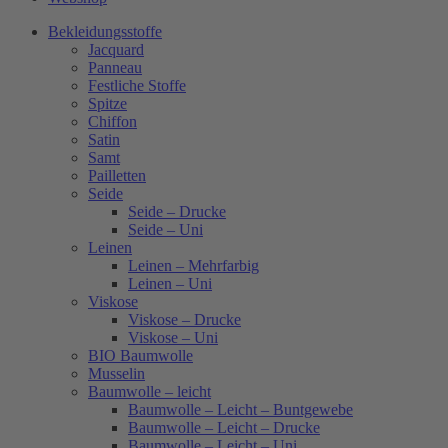
Bekleidungsstoffe
Jacquard
Panneau
Festliche Stoffe
Spitze
Chiffon
Satin
Samt
Pailletten
Seide
Seide – Drucke
Seide – Uni
Leinen
Leinen – Mehrfarbig
Leinen – Uni
Viskose
Viskose – Drucke
Viskose – Uni
BIO Baumwolle
Musselin
Baumwolle – leicht
Baumwolle – Leicht – Buntgewebe
Baumwolle – Leicht – Drucke
Baumwolle – Leicht – Uni