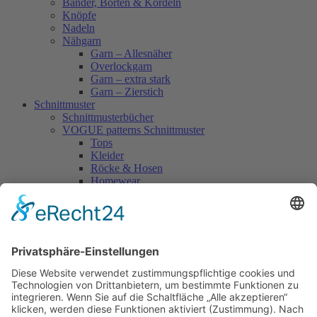
Bänder, Borten & Kordeln
Knöpfe
Nadeln
Nähgarn
Garn – Allesnäher
Overlockgarn
Garn – extra stark
Garn – Zierstich
Schnittmuster
Schnittmusterbücher
VOGUE patterns Schnittmuster
Tops
Kleider
Röcke & Hosen
Homewear
Jacken & Mäntel
Vogue Vintage
Herren
Kids
Accessoires
Einzelschnittmuster Burda
Tops
Kleider
Röcke & Hosen
Homewear