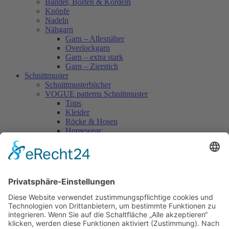
Bänder, Borten & Kordeln
Knöpfe
Nadeln
Nähgarn
Garn – Allesnäher
Overlockgarn
Garn – extra stark
Garn – Zierstich
Schnittmuster
Schnittmusterbücher
VOGUE patterns Schnittmuster
Tops
Kleider
Röcke & Hosen
Homewear
Jacken & Mäntel
Vogue Vintage
Herren
Kids
Accessoires
Einzelschnittmuster Burda
Tops
Kleider
Röcke & Hosen
Homewear