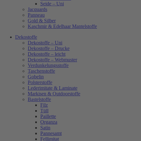
Seide – Uni
Jacquards
Panneau
Gold & Silber
Kaschmir & Edelhaar Mantelstoffe
Dekostoffe
Dekostoffe – Uni
Dekostoffe – Drucke
Dekostoffe – leicht
Dekostoffe – Webmuster
Verdunkelungsstoffe
Taschenstoffe
Gobelin
Polsterstoffe
Lederimitate & Laminate
Markisen & Outdoorstoffe
Bastelstoffe
Filz
Tüll
Paillette
Organza
Satin
Pannesamt
Fellimitat