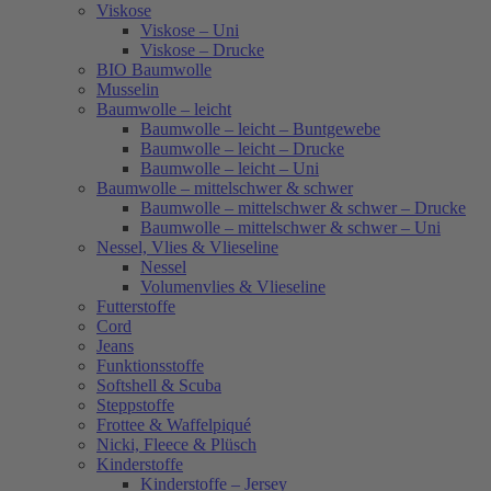
Viskose
Viskose – Uni
Viskose – Drucke
BIO Baumwolle
Musselin
Baumwolle – leicht
Baumwolle – leicht – Buntgewebe
Baumwolle – leicht – Drucke
Baumwolle – leicht – Uni
Baumwolle – mittelschwer & schwer
Baumwolle – mittelschwer & schwer – Drucke
Baumwolle – mittelschwer & schwer – Uni
Nessel, Vlies & Vlieseline
Nessel
Volumenvlies & Vlieseline
Futterstoffe
Cord
Jeans
Funktionsstoffe
Softshell & Scuba
Steppstoffe
Frottee & Waffelpiqué
Nicki, Fleece & Plüsch
Kinderstoffe
Kinderstoffe – Jersey