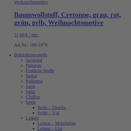
Baumwollstoff, Cretonne, grau, rot,
grün, gelb, Weihnachtsmotive
11,00
€
/
mtr.
Art.Nr.: 100-1979
Bekleidungsstoffe
Jacquard
Panneau
Festliche Stoffe
Spitze
Pailletten
Samt
Satin
Chiffon
Seide
Seide – Drucke
Seide – Uni
Leinen
Leinen – Mehrfarbig
Leinen – Uni