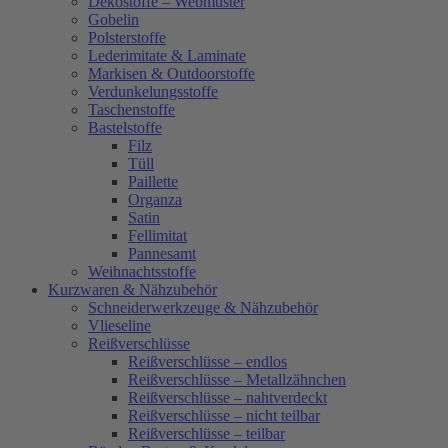
Dekostoffe – Webmuster
Gobelin
Polsterstoffe
Lederimitate & Laminate
Markisen & Outdoorstoffe
Verdunkelungsstoffe
Taschenstoffe
Bastelstoffe
Filz
Tüll
Paillette
Organza
Satin
Fellimitat
Pannesamt
Weihnachtsstoffe
Kurzwaren & Nähzubehör
Schneiderwerkzeuge & Nähzubehör
Vlieseline
Reißverschlüsse
Reißverschlüsse – endlos
Reißverschlüsse – Metallzähnchen
Reißverschlüsse – nahtverdeckt
Reißverschlüsse – nicht teilbar
Reißverschlüsse – teilbar