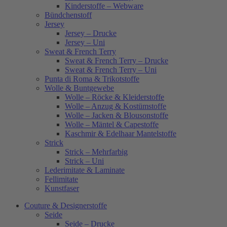
Kinderstoffe – Webware
Bündchenstoff
Jersey
Jersey – Drucke
Jersey – Uni
Sweat & French Terry
Sweat & French Terry – Drucke
Sweat & French Terry – Uni
Punta di Roma & Trikotstoffe
Wolle & Buntgewebe
Wolle – Röcke & Kleiderstoffe
Wolle – Anzug & Kostümstoffe
Wolle – Jacken & Blousonstoffe
Wolle – Mäntel & Capestoffe
Kaschmir & Edelhaar Mantelstoffe
Strick
Strick – Mehrfarbig
Strick – Uni
Lederimitate & Laminate
Fellimitate
Kunstfaser
Couture & Designerstoffe
Seide
Seide – Drucke