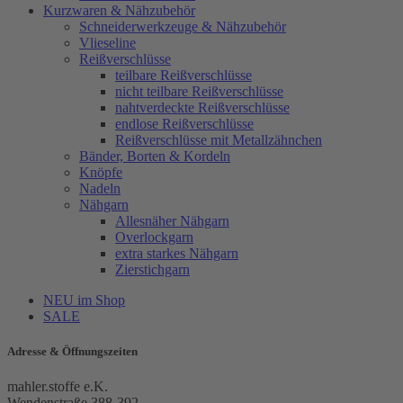
Kurzwaren & Nähzubehör
Schneiderwerkzeuge & Nähzubehör
Vlieseline
Reißverschlüsse
teilbare Reißverschlüsse
nicht teilbare Reißverschlüsse
nahtverdeckte Reißverschlüsse
endlose Reißverschlüsse
Reißverschlüsse mit Metallzähnchen
Bänder, Borten & Kordeln
Knöpfe
Nadeln
Nähgarn
Allesnäher Nähgarn
Overlockgarn
extra starkes Nähgarn
Zierstichgarn
NEU im Shop
SALE
Adresse & Öffnungszeiten
mahler.stoffe e.K.
Wendenstraße 388-392