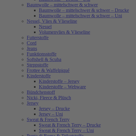
Baumwolle – mittelschwer & schwer
Baumwolle – mittelschwer & schwer – Drucke
Baumwolle – mittelschwer & schwer – Uni
Nessel, Vlies & Vlieseline
Nessel
Volumenvlies & Vlieseline
Futterstoffe
Cord
Jeans
Funktionsstoffe
Softshell & Scuba
Steppstoffe
Frottee & Waffelpiqué
Kinderstoffe
Kinderstoffe – Jersey
Kinderstoffe – Webware
Bündchenstoff
Nicki, Fleece & Plüsch
Jersey
Jersey – Drucke
Jersey – Uni
Sweat & French Terry
Sweat & French Terry – Drucke
Sweat & French Terry – Uni
Punta di Roma & Trikotstoffe