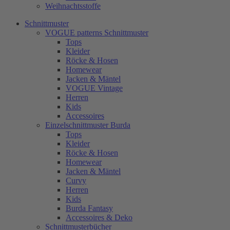
Weihnachtsstoffe
Schnittmuster
VOGUE patterns Schnittmuster
Tops
Kleider
Röcke & Hosen
Homewear
Jacken & Mäntel
VOGUE Vintage
Herren
Kids
Accessoires
Einzelschnittmuster Burda
Tops
Kleider
Röcke & Hosen
Homewear
Jacken & Mäntel
Curvy
Herren
Kids
Burda Fantasy
Accessoires & Deko
Schnittmusterbücher