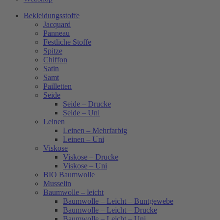
Bekleidungsstoffe
Jacquard
Panneau
Festliche Stoffe
Spitze
Chiffon
Satin
Samt
Pailletten
Seide
Seide – Drucke
Seide – Uni
Leinen
Leinen – Mehrfarbig
Leinen – Uni
Viskose
Viskose – Drucke
Viskose – Uni
BIO Baumwolle
Musselin
Baumwolle – leicht
Baumwolle – Leicht – Buntgewebe
Baumwolle – Leicht – Drucke
Baumwolle – Leicht – Uni