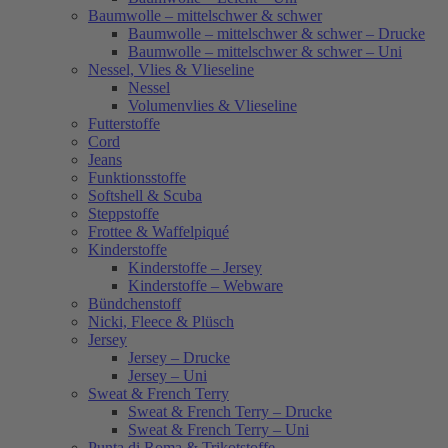
Baumwolle – mittelschwer & schwer
Baumwolle – mittelschwer & schwer – Drucke
Baumwolle – mittelschwer & schwer – Uni
Nessel, Vlies & Vlieseline
Nessel
Volumenvlies & Vlieseline
Futterstoffe
Cord
Jeans
Funktionsstoffe
Softshell & Scuba
Steppstoffe
Frottee & Waffelpiqué
Kinderstoffe
Kinderstoffe – Jersey
Kinderstoffe – Webware
Bündchenstoff
Nicki, Fleece & Plüsch
Jersey
Jersey – Drucke
Jersey – Uni
Sweat & French Terry
Sweat & French Terry – Drucke
Sweat & French Terry – Uni
Punta di Roma & Trikotstoffe