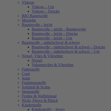
Viskose
Viskose – Uni
Viskose – Drucke
BIO Baumwolle
Musselin
Baumwolle – leicht
Baumwolle – leicht – Buntgewebe
Baumwolle – leicht – Drucke
Baumwolle – leicht – Uni
Baumwolle – mittelschwer & schwer
Baumwolle – mittelschwer & schwer – Drucke
Baumwolle – mittelschwer & schwer – Uni
Nessel, Vlies & Vlieseline
Nessel
Volumenvlies & Vlieseline
Futterstoffe
Cord
Jeans
Funktionsstoffe
Softshell & Scuba
Steppstoffe
Frottee & Waffelpiqué
Nicki, Fleece & Plüsch
Kinderstoffe
Kinderstoffe – Jersey