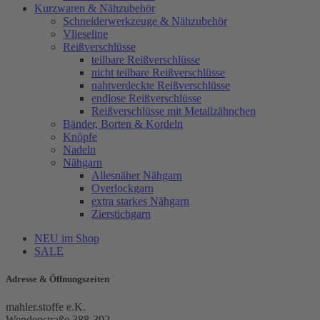
Kurzwaren & Nähzubehör
Schneiderwerkzeuge & Nähzubehör
Vlieseline
Reißverschlüsse
teilbare Reißverschlüsse
nicht teilbare Reißverschlüsse
nahtverdeckte Reißverschlüsse
endlose Reißverschlüsse
Reißverschlüsse mit Metallzähnchen
Bänder, Borten & Kordeln
Knöpfe
Nadeln
Nähgarn
Allesnäher Nähgarn
Overlockgarn
extra starkes Nähgarn
Zierstichgarn
NEU im Shop
SALE
Adresse & Öffnungszeiten
mahler.stoffe e.K.
Wendenstraße 388-392