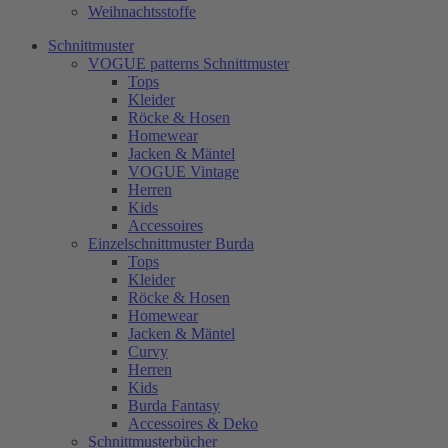
Weihnachtsstoffe
Schnittmuster
VOGUE patterns Schnittmuster
Tops
Kleider
Röcke & Hosen
Homewear
Jacken & Mäntel
VOGUE Vintage
Herren
Kids
Accessoires
Einzelschnittmuster Burda
Tops
Kleider
Röcke & Hosen
Homewear
Jacken & Mäntel
Curvy
Herren
Kids
Burda Fantasy
Accessoires & Deko
Schnittmusterbücher