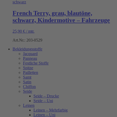
French Terry, grau, blautöne,
schwarz, Kindermotive – Fahrzeuge
25,90
€
/
mtr.
Art.Nr.: 203-0529
Bekleidungsstoffe
Jacquard
Panneau
Festliche Stoffe
Spitze
Pailletten
Samt
Satin
Chiffon
Seide
Seide – Drucke
Seide – Uni
Leinen
Leinen – Mehrfarbig
Leinen – Uni