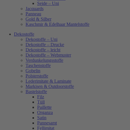
Seide – Uni
Jacquards
Panneau
Gold & Silber
Kaschmir & Edelhaar Mantelstoffe
Dekostoffe
Dekostoffe – Uni
Dekostoffe – Drucke
Dekostoffe – leicht
Dekostoffe – Webmuster
Verdunkelungsstoffe
Taschenstoffe
Gobelin
Polsterstoffe
Lederimitate & Laminate
Markisen & Outdoorstoffe
Bastelstoffe
Filz
Tüll
Paillette
Organza
Satin
Pannesamt
Fellimitat