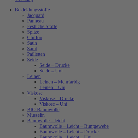
Bekleidungsstoffe
Jacquard
Panneau
Festliche Stoffe
Spitze
Chiffon
Satin
Samt
Pailletten
Seide
Seide – Drucke
Seide – Uni
Leinen
Leinen – Mehrfarbig
Leinen – Uni
Viskose
Viskose – Drucke
Viskose – Uni
BIO Baumwolle
Musselin
Baumwolle – leicht
Baumwolle – Leicht – Buntgewebe
Baumwolle – Leicht – Drucke
Baumwolle – Leicht – Uni