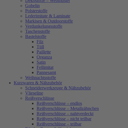
Dekostoffe – Webmuster
Gobelin
Polsterstoffe
Lederimitate & Laminate
Markisen & Outdoorstoffe
Verdunkelungsstoffe
Taschenstoffe
Bastelstoffe
Filz
Tüll
Paillette
Organza
Satin
Fellimitat
Pannesamt
Weihnachtsstoffe
Kurzwaren & Nähzubehör
Schneiderwerkzeuge & Nähzubehör
Vlieseline
Reißverschlüsse
Reißverschlüsse – endlos
Reißverschlüsse – Metallzähnchen
Reißverschlüsse – nahtverdeckt
Reißverschlüsse – nicht teilbar
Reißverschlüsse – teilbar