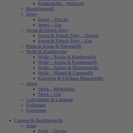
Kinderstoffe – Webware
Bündchenstoff
Jersey
Jersey – Drucke
Jersey – Uni
Sweat & French Terry
Sweat & French Terry – Drucke
Sweat & French Terry – Uni
Punta di Roma & Trikotstoffe
Wolle & Buntgewebe
Wolle – Röcke & Kleiderstoffe
Wolle – Anzug & Kostümstoffe
Wolle – Jacken & Blousonstoffe
Wolle – Mäntel & Capestoffe
Kaschmir & Edelhaar Mantelstoffe
Strick
Strick – Mehrfarbig
Strick – Uni
Lederimitate & Laminate
Fellimitate
Kunstfaser
Couture & Designerstoffe
Seide
Seide – Drucke