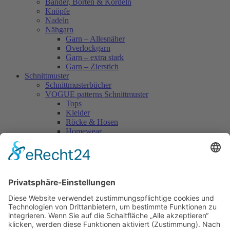
Bänder, Borten & Kordeln
Knöpfe
Nadeln
Nähgarn
Garn – Allesnäher
Overlockgarn
Garn – extra stark
Garn – Zierstich
Schnittmuster
Schnittmusterbücher
VOGUE patterns Schnittmuster
Tops
Kleider
Röcke & Hosen
Homewear
Jacken & Mäntel
Vogue Vintage
Herren
Kids
Accessoires
Einzelschnittmuster Burda
Tops
Kleider
Röcke & Hosen
Homewear