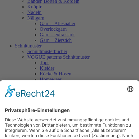
Bänder, Borten & Kordeln
Knöpfe
Nadeln
Nähgarn
Garn – Allesnäher
Overlockgarn
Garn – extra stark
Garn – Zierstich
Schnittmuster
Schnittmusterbücher
VOGUE patterns Schnittmuster
Tops
Kleider
Röcke & Hosen
Homewear
Jacken & Mäntel
Vogue Vintage
Herren
Kids
Accessoires
Einzelschnittmuster Burda
Tops
Kleider
Röcke & Hosen
Homewear