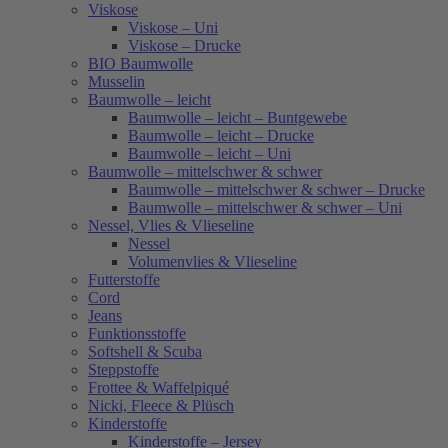
Viskose
Viskose – Uni
Viskose – Drucke
BIO Baumwolle
Musselin
Baumwolle – leicht
Baumwolle – leicht – Buntgewebe
Baumwolle – leicht – Drucke
Baumwolle – leicht – Uni
Baumwolle – mittelschwer & schwer
Baumwolle – mittelschwer & schwer – Drucke
Baumwolle – mittelschwer & schwer – Uni
Nessel, Vlies & Vlieseline
Nessel
Volumenvlies & Vlieseline
Futterstoffe
Cord
Jeans
Funktionsstoffe
Softshell & Scuba
Steppstoffe
Frottee & Waffelpiqué
Nicki, Fleece & Plüsch
Kinderstoffe
Kinderstoffe – Jersey