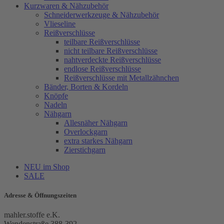
Kurzwaren & Nähzubehör
Schneiderwerkzeuge & Nähzubehör
Vlieseline
Reißverschlüsse
teilbare Reißverschlüsse
nicht teilbare Reißverschlüsse
nahtverdeckte Reißverschlüsse
endlose Reißverschlüsse
Reißverschlüsse mit Metallzähnchen
Bänder, Borten & Kordeln
Knöpfe
Nadeln
Nähgarn
Allesnäher Nähgarn
Overlockgarn
extra starkes Nähgarn
Zierstichgarn
NEU im Shop
SALE
Adresse & Öffnungszeiten
mahler.stoffe e.K.
Wendenstraße 388-392