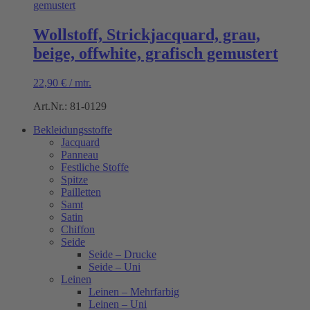
Wollstoff, Strickjacquard, grau,
beige, offwhite, grafisch gemustert
22,90
€
/
mtr.
Art.Nr.: 81-0129
Bekleidungsstoffe
Jacquard
Panneau
Festliche Stoffe
Spitze
Pailletten
Samt
Satin
Chiffon
Seide
Seide – Drucke
Seide – Uni
Leinen
Leinen – Mehrfarbig
Leinen – Uni