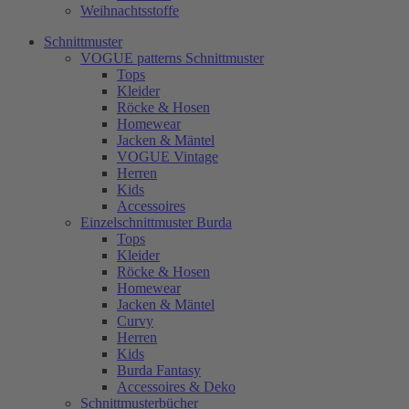
Weihnachtsstoffe
Schnittmuster
VOGUE patterns Schnittmuster
Tops
Kleider
Röcke & Hosen
Homewear
Jacken & Mäntel
VOGUE Vintage
Herren
Kids
Accessoires
Einzelschnittmuster Burda
Tops
Kleider
Röcke & Hosen
Homewear
Jacken & Mäntel
Curvy
Herren
Kids
Burda Fantasy
Accessoires & Deko
Schnittmusterbücher