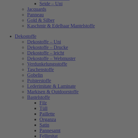
Seide – Uni
Jacquards
Panneau
Gold & Silber
Kaschmir & Edelhaar Mantelstoffe
Dekostoffe
Dekostoffe – Uni
Dekostoffe – Drucke
Dekostoffe – leicht
Dekostoffe – Webmuster
Verdunkelungsstoffe
Taschenstoffe
Gobelin
Polsterstoffe
Lederimitate & Laminate
Markisen & Outdoorstoffe
Bastelstoffe
Filz
Tüll
Paillette
Organza
Satin
Pannesamt
Fellimitat