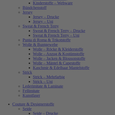
Kinderstoffe – Webware
Bündchenstoff
Jersey
Jersey – Drucke
Jersey – Uni
Sweat & French Terry
Sweat & French Terry – Drucke
Sweat & French Terry – Uni
Punta di Roma & Trikotstoffe
Wolle & Buntgewebe
Wolle – Röcke & Kleiderstoffe
Wolle – Anzug & Kostümstoffe
Wolle – Jacken & Blousonstoffe
Wolle – Mäntel & Capestoffe
Kaschmir & Edelhaar Mantelstoffe
Strick
Strick – Mehrfarbig
Strick – Uni
Lederimitate & Laminate
Fellimitate
Kunstfaser
Couture & Designerstoffe
Seide
Seide – Drucke