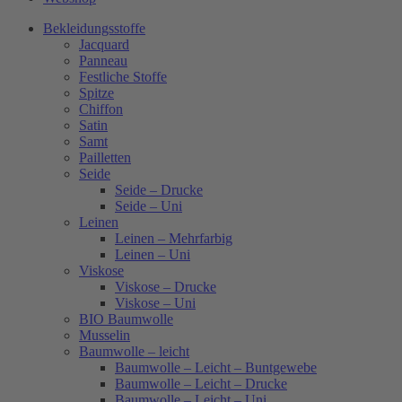
Bekleidungsstoffe
Jacquard
Panneau
Festliche Stoffe
Spitze
Chiffon
Satin
Samt
Pailletten
Seide
Seide – Drucke
Seide – Uni
Leinen
Leinen – Mehrfarbig
Leinen – Uni
Viskose
Viskose – Drucke
Viskose – Uni
BIO Baumwolle
Musselin
Baumwolle – leicht
Baumwolle – Leicht – Buntgewebe
Baumwolle – Leicht – Drucke
Baumwolle – Leicht – Uni