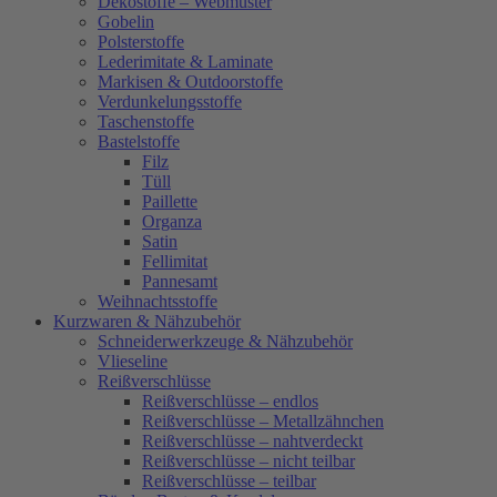
Dekostoffe – Webmuster
Gobelin
Polsterstoffe
Lederimitate & Laminate
Markisen & Outdoorstoffe
Verdunkelungsstoffe
Taschenstoffe
Bastelstoffe
Filz
Tüll
Paillette
Organza
Satin
Fellimitat
Pannesamt
Weihnachtsstoffe
Kurzwaren & Nähzubehör
Schneiderwerkzeuge & Nähzubehör
Vlieseline
Reißverschlüsse
Reißverschlüsse – endlos
Reißverschlüsse – Metallzähnchen
Reißverschlüsse – nahtverdeckt
Reißverschlüsse – nicht teilbar
Reißverschlüsse – teilbar