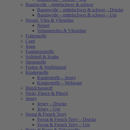
Baumwolle – mittelschwer & schwer
Baumwolle – mittelschwer & schwer – Drucke
Baumwolle – mittelschwer & schwer – Uni
Nessel, Vlies & Vlieseline
Nessel
Volumenvlies & Vlieseline
Futterstoffe
Cord
Jeans
Funktionsstoffe
Softshell & Scuba
Steppstoffe
Frottee & Waffelpiqué
Kinderstoffe
Kinderstoffe – Jersey
Kinderstoffe – Webware
Bündchenstoff
Nicki, Fleece & Plüsch
Jersey
Jersey – Drucke
Jersey – Uni
Sweat & French Terry
Sweat & French Terry – Drucke
Sweat & French Terry – Uni
Punta di Roma & Trikotstoffe