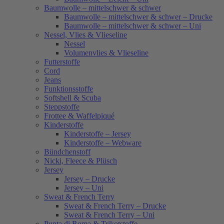
Baumwolle – mittelschwer & schwer
Baumwolle – mittelschwer & schwer – Drucke
Baumwolle – mittelschwer & schwer – Uni
Nessel, Vlies & Vlieseline
Nessel
Volumenvlies & Vlieseline
Futterstoffe
Cord
Jeans
Funktionsstoffe
Softshell & Scuba
Steppstoffe
Frottee & Waffelpiqué
Kinderstoffe
Kinderstoffe – Jersey
Kinderstoffe – Webware
Bündchenstoff
Nicki, Fleece & Plüsch
Jersey
Jersey – Drucke
Jersey – Uni
Sweat & French Terry
Sweat & French Terry – Drucke
Sweat & French Terry – Uni
Punta di Roma & Trikotstoffe