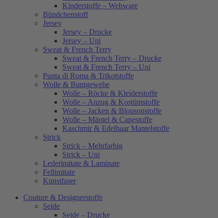
Kinderstoffe – Webware
Bündchenstoff
Jersey
Jersey – Drucke
Jersey – Uni
Sweat & French Terry
Sweat & French Terry – Drucke
Sweat & French Terry – Uni
Punta di Roma & Trikotstoffe
Wolle & Buntgewebe
Wolle – Röcke & Kleiderstoffe
Wolle – Anzug & Kostümstoffe
Wolle – Jacken & Blousonstoffe
Wolle – Mäntel & Capestoffe
Kaschmir & Edelhaar Mantelstoffe
Strick
Strick – Mehrfarbig
Strick – Uni
Lederimitate & Laminate
Fellimitate
Kunstfaser
Couture & Designerstoffe
Seide
Seide – Drucke