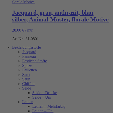
Jacquard, grau, anthrazit, blau,
silber, Animal-Muster, florale Motive
28,00
€
/
mtr.
Art.Nr.: 31-0801
Bekleidungsstoffe
Jacquard
Panneau
Festliche Stoffe
Spitze
Pailletten
Samt
Satin
Chiffon
Seide
Seide – Drucke
Seide – Uni
Leinen
Leinen – Mehrfarbig
Leinen – Uni