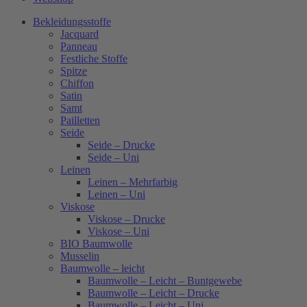
Bekleidungsstoffe
Jacquard
Panneau
Festliche Stoffe
Spitze
Chiffon
Satin
Samt
Pailletten
Seide
Seide – Drucke
Seide – Uni
Leinen
Leinen – Mehrfarbig
Leinen – Uni
Viskose
Viskose – Drucke
Viskose – Uni
BIO Baumwolle
Musselin
Baumwolle – leicht
Baumwolle – Leicht – Buntgewebe
Baumwolle – Leicht – Drucke
Baumwolle – Leicht – Uni