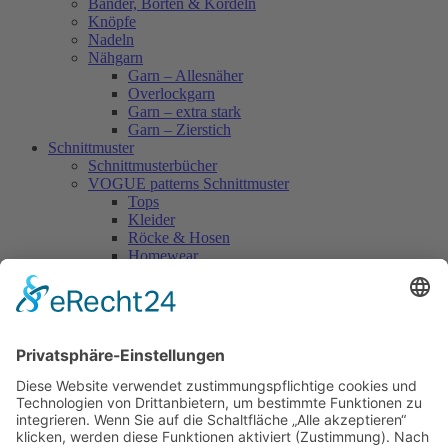
Bänder, Borten & Kordeln
Knöpfe
Nadeln
Nähgarn
Garn – Allesnäher
Overlockgarn
Garn – extra stark
Garn – Zierstich
Schnittmuster
Schnittmusterbücher
VOGUE patterns Schnittmuster
Tops
Kleider
Röcke & Hosen
Homewear
Jacken & Mäntel
Vogue Vintage
Herren
Kids
Accessoires
Einzelschnittmuster Burda
Tops
Kleider
Röcke & Hosen
Homewear