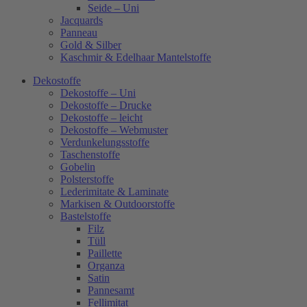
Seide – Uni
Jacquards
Panneau
Gold & Silber
Kaschmir & Edelhaar Mantelstoffe
Dekostoffe
Dekostoffe – Uni
Dekostoffe – Drucke
Dekostoffe – leicht
Dekostoffe – Webmuster
Verdunkelungsstoffe
Taschenstoffe
Gobelin
Polsterstoffe
Lederimitate & Laminate
Markisen & Outdoorstoffe
Bastelstoffe
Filz
Tüll
Paillette
Organza
Satin
Pannesamt
Fellimitat