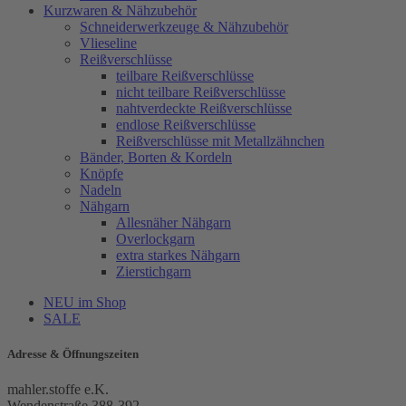
Kurzwaren & Nähzubehör
Schneiderwerkzeuge & Nähzubehör
Vlieseline
Reißverschlüsse
teilbare Reißverschlüsse
nicht teilbare Reißverschlüsse
nahtverdeckte Reißverschlüsse
endlose Reißverschlüsse
Reißverschlüsse mit Metallzähnchen
Bänder, Borten & Kordeln
Knöpfe
Nadeln
Nähgarn
Allesnäher Nähgarn
Overlockgarn
extra starkes Nähgarn
Zierstichgarn
NEU im Shop
SALE
Adresse & Öffnungszeiten
mahler.stoffe e.K.
Wendenstraße 388-392