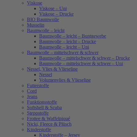
Viskose
Viskose – Uni
Viskose – Drucke
BIO Baumwolle
Musselin
Baumwolle – leicht
Baumwolle – leicht – Buntgewebe
Baumwolle – leicht – Drucke
Baumwolle – leicht – Uni
Baumwolle – mittelschwer & schwer
Baumwolle – mittelschwer & schwer – Drucke
Baumwolle – mittelschwer & schwer – Uni
Nessel, Vlies & Vlieseline
Nessel
Volumenvlies & Vlieseline
Futterstoffe
Cord
Jeans
Funktionsstoffe
Softshell & Scuba
Steppstoffe
Frottee & Waffelpiqué
Nicki, Fleece & Plüsch
Kinderstoffe
Kinderstoffe – Jersey