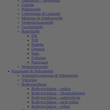
Dekostoffe – Webmuster
Gobelin
Polsterstoffe
Lederimitate & Laminate
Markisen & Outdoorstoffe
Verdunkelungsstoffe
Taschenstoffe
Bastelstoffe
Filz
Tüll
Paillette
Organza
Satin
Fellimitat
Pannesamt
Weihnachtsstoffe
Kurzwaren & Nähzubehör
Schneiderwerkzeuge & Nähzubehör
Vlieseline
Reißverschlüsse
Reißverschlüsse – endlos
Reißverschlüsse – Metallzähnchen
Reißverschlüsse – nahtverdeckt
Reißverschlüsse – nicht teilbar
Reißverschlüsse – teilbar