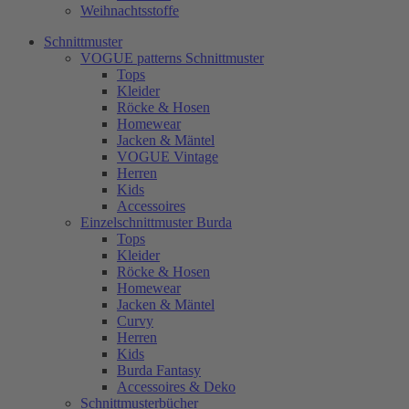
Weihnachtsstoffe
Schnittmuster
VOGUE patterns Schnittmuster
Tops
Kleider
Röcke & Hosen
Homewear
Jacken & Mäntel
VOGUE Vintage
Herren
Kids
Accessoires
Einzelschnittmuster Burda
Tops
Kleider
Röcke & Hosen
Homewear
Jacken & Mäntel
Curvy
Herren
Kids
Burda Fantasy
Accessoires & Deko
Schnittmusterbücher