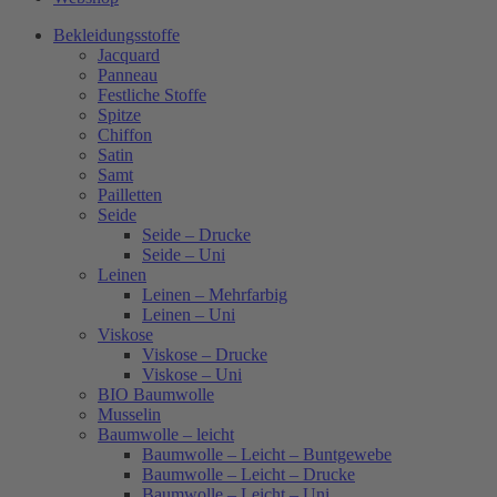
Bekleidungsstoffe
Jacquard
Panneau
Festliche Stoffe
Spitze
Chiffon
Satin
Samt
Pailletten
Seide
Seide – Drucke
Seide – Uni
Leinen
Leinen – Mehrfarbig
Leinen – Uni
Viskose
Viskose – Drucke
Viskose – Uni
BIO Baumwolle
Musselin
Baumwolle – leicht
Baumwolle – Leicht – Buntgewebe
Baumwolle – Leicht – Drucke
Baumwolle – Leicht – Uni