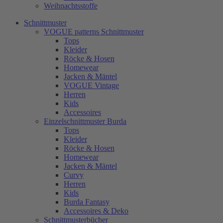
Weihnachtsstoffe
Schnittmuster
VOGUE patterns Schnittmuster
Tops
Kleider
Röcke & Hosen
Homewear
Jacken & Mäntel
VOGUE Vintage
Herren
Kids
Accessoires
Einzelschnittmuster Burda
Tops
Kleider
Röcke & Hosen
Homewear
Jacken & Mäntel
Curvy
Herren
Kids
Burda Fantasy
Accessoires & Deko
Schnittmusterbücher