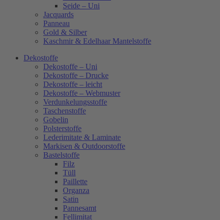
Seide – Uni
Jacquards
Panneau
Gold & Silber
Kaschmir & Edelhaar Mantelstoffe
Dekostoffe
Dekostoffe – Uni
Dekostoffe – Drucke
Dekostoffe – leicht
Dekostoffe – Webmuster
Verdunkelungsstoffe
Taschenstoffe
Gobelin
Polsterstoffe
Lederimitate & Laminate
Markisen & Outdoorstoffe
Bastelstoffe
Filz
Tüll
Paillette
Organza
Satin
Pannesamt
Fellimitat