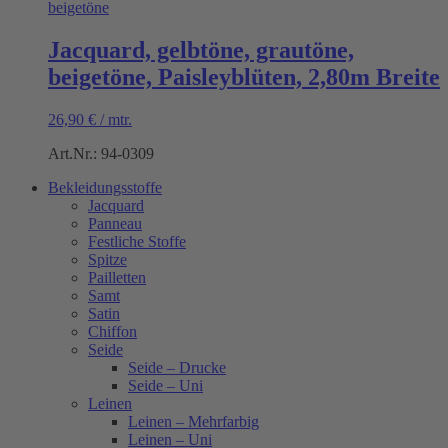
Jacquard, gelbtöne, grautöne,
beigetöne, Paisleyblüten, 2,80m Breite
26,90
€
/
mtr.
Art.Nr.: 94-0309
Bekleidungsstoffe
Jacquard
Panneau
Festliche Stoffe
Spitze
Pailletten
Samt
Satin
Chiffon
Seide
Seide – Drucke
Seide – Uni
Leinen
Leinen – Mehrfarbig
Leinen – Uni