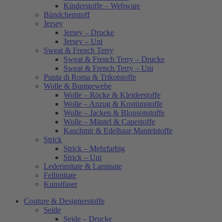
Kinderstoffe – Webware
Bündchenstoff
Jersey
Jersey – Drucke
Jersey – Uni
Sweat & French Terry
Sweat & French Terry – Drucke
Sweat & French Terry – Uni
Punta di Roma & Trikotstoffe
Wolle & Buntgewebe
Wolle – Röcke & Kleiderstoffe
Wolle – Anzug & Kostümstoffe
Wolle – Jacken & Blousonstoffe
Wolle – Mäntel & Capestoffe
Kaschmir & Edelhaar Mantelstoffe
Strick
Strick – Mehrfarbig
Strick – Uni
Lederimitate & Laminate
Fellimitate
Kunstfaser
Couture & Designerstoffe
Seide
Seide – Drucke