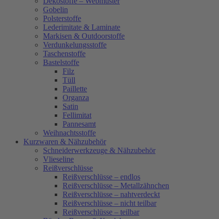
Dekostoffe – Webmuster
Gobelin
Polsterstoffe
Lederimitate & Laminate
Markisen & Outdoorstoffe
Verdunkelungsstoffe
Taschenstoffe
Bastelstoffe
Filz
Tüll
Paillette
Organza
Satin
Fellimitat
Pannesamt
Weihnachtsstoffe
Kurzwaren & Nähzubehör
Schneiderwerkzeuge & Nähzubehör
Vlieseline
Reißverschlüsse
Reißverschlüsse – endlos
Reißverschlüsse – Metallzähnchen
Reißverschlüsse – nahtverdeckt
Reißverschlüsse – nicht teilbar
Reißverschlüsse – teilbar