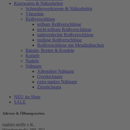
Kurzwaren & Nähzubehör
Schneiderwerkzeuge & Nähzubehör
Vlieseline
Reißverschlüsse
teilbare Reißverschlüsse
nicht teilbare Reißverschlüsse
nahtverdeckte Reißverschlüsse
endlose Reißverschlüsse
Reißverschlüsse mit Metallzähnchen
Bänder, Borten & Kordeln
Knöpfe
Nadeln
Nähgarn
Allesnäher Nähgarn
Overlockgarn
extra starkes Nähgarn
Zierstichgarn
NEU im Shop
SALE
Adresse & Öffnungszeiten
mahler.stoffe e.K.
Wendenstraße 388-392