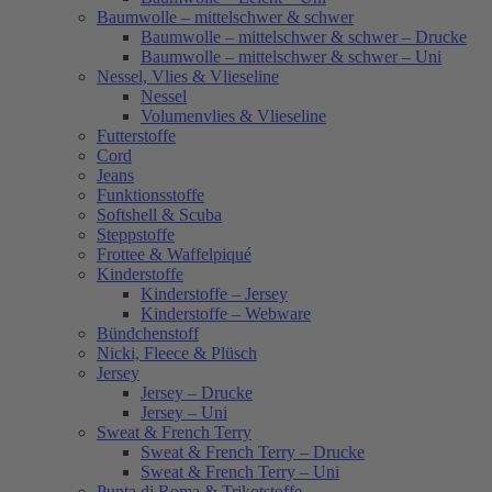
Baumwolle – mittelschwer & schwer
Baumwolle – mittelschwer & schwer – Drucke
Baumwolle – mittelschwer & schwer – Uni
Nessel, Vlies & Vlieseline
Nessel
Volumenvlies & Vlieseline
Futterstoffe
Cord
Jeans
Funktionsstoffe
Softshell & Scuba
Steppstoffe
Frottee & Waffelpiqué
Kinderstoffe
Kinderstoffe – Jersey
Kinderstoffe – Webware
Bündchenstoff
Nicki, Fleece & Plüsch
Jersey
Jersey – Drucke
Jersey – Uni
Sweat & French Terry
Sweat & French Terry – Drucke
Sweat & French Terry – Uni
Punta di Roma & Trikotstoffe