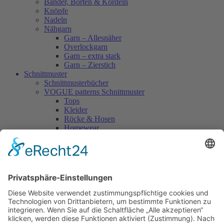
Bänder, Borten & Kordeln
Knöpfe
Nadeln
Nähgarn
Garn – Allesnäher
Overlockgarn
Garn – extra stark
Garn – Zierstich
Schnittmuster
Schnittmusterbücher
VOGUE patterns Schnittmuster
Tops
Kleider
Röcke & Hosen
Homewear
Jacken & Mäntel
Vogue Vintage
Herren
Kids
Accessoires
Einzelschnittmuster Burda
Tops
Kleider
Röcke & Hosen
Homewear