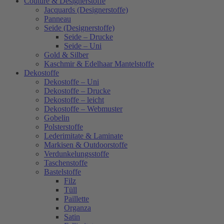
Couture & Designerstoffe
Jacquards (Designerstoffe)
Panneau
Seide (Designerstoffe)
Seide – Drucke
Seide – Uni
Gold & Silber
Kaschmir & Edelhaar Mantelstoffe
Dekostoffe
Dekostoffe – Uni
Dekostoffe – Drucke
Dekostoffe – leicht
Dekostoffe – Webmuster
Gobelin
Polsterstoffe
Lederimitate & Laminate
Markisen & Outdoorstoffe
Verdunkelungsstoffe
Taschenstoffe
Bastelstoffe
Filz
Tüll
Paillette
Organza
Satin