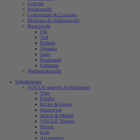
Gobelin
Polsterstoffe
Lederimitate & Laminate
Markisen & Outdoorstoffe
Bastelstoffe
Filz
Tüll
Paillette
Organza
Satin
Pannesamt
Fellimitat
Weihnachtsstoffe
Schnittmuster
VOGUE patterns Schnittmuster
Tops
Kleider
Röcke & Hosen
Homewear
Jacken & Mäntel
VOGUE Vintage
Herren
Kids
Accessoires