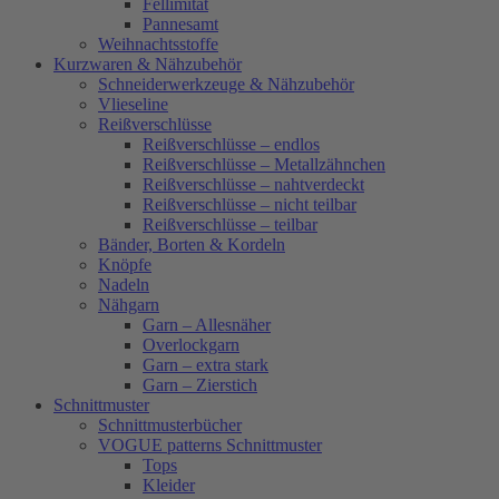
Fellimitat
Pannesamt
Weihnachtsstoffe
Kurzwaren & Nähzubehör
Schneiderwerkzeuge & Nähzubehör
Vlieseline
Reißverschlüsse
Reißverschlüsse – endlos
Reißverschlüsse – Metallzähnchen
Reißverschlüsse – nahtverdeckt
Reißverschlüsse – nicht teilbar
Reißverschlüsse – teilbar
Bänder, Borten & Kordeln
Knöpfe
Nadeln
Nähgarn
Garn – Allesnäher
Overlockgarn
Garn – extra stark
Garn – Zierstich
Schnittmuster
Schnittmusterbücher
VOGUE patterns Schnittmuster
Tops
Kleider