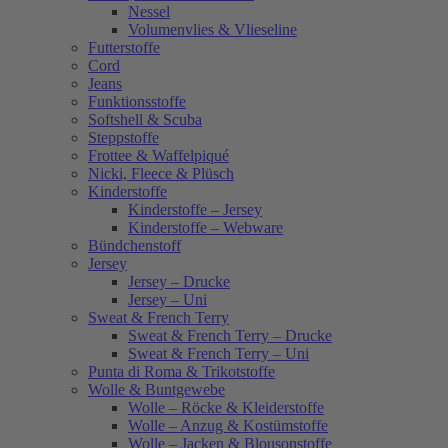
Nessel
Volumenvlies & Vlieseline
Futterstoffe
Cord
Jeans
Funktionsstoffe
Softshell & Scuba
Steppstoffe
Frottee & Waffelpiqué
Nicki, Fleece & Plüsch
Kinderstoffe
Kinderstoffe – Jersey
Kinderstoffe – Webware
Bündchenstoff
Jersey
Jersey – Drucke
Jersey – Uni
Sweat & French Terry
Sweat & French Terry – Drucke
Sweat & French Terry – Uni
Punta di Roma & Trikotstoffe
Wolle & Buntgewebe
Wolle – Röcke & Kleiderstoffe
Wolle – Anzug & Kostümstoffe
Wolle – Jacken & Blousonstoffe