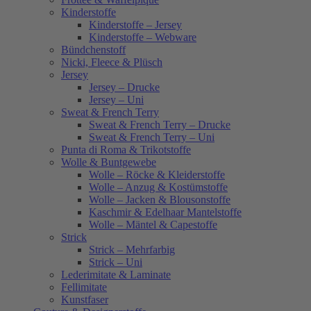
Kinderstoffe
Kinderstoffe – Jersey
Kinderstoffe – Webware
Bündchenstoff
Nicki, Fleece & Plüsch
Jersey
Jersey – Drucke
Jersey – Uni
Sweat & French Terry
Sweat & French Terry – Drucke
Sweat & French Terry – Uni
Punta di Roma & Trikotstoffe
Wolle & Buntgewebe
Wolle – Röcke & Kleiderstoffe
Wolle – Anzug & Kostümstoffe
Wolle – Jacken & Blousonstoffe
Kaschmir & Edelhaar Mantelstoffe
Wolle – Mäntel & Capestoffe
Strick
Strick – Mehrfarbig
Strick – Uni
Lederimitate & Laminate
Fellimitate
Kunstfaser