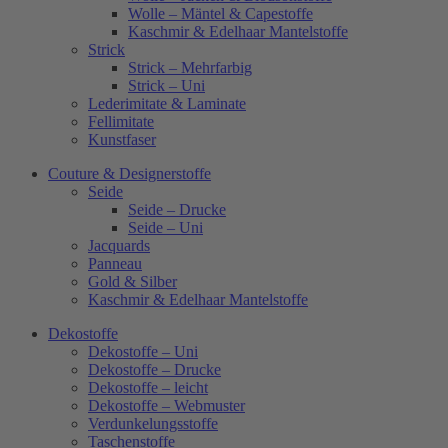
Wolle – Mäntel & Capestoffe
Kaschmir & Edelhaar Mantelstoffe
Strick
Strick – Mehrfarbig
Strick – Uni
Lederimitate & Laminate
Fellimitate
Kunstfaser
Couture & Designerstoffe
Seide
Seide – Drucke
Seide – Uni
Jacquards
Panneau
Gold & Silber
Kaschmir & Edelhaar Mantelstoffe
Dekostoffe
Dekostoffe – Uni
Dekostoffe – Drucke
Dekostoffe – leicht
Dekostoffe – Webmuster
Verdunkelungsstoffe
Taschenstoffe