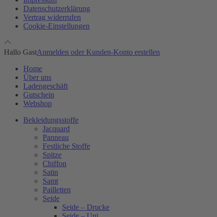
Datenschutzerklärung
Vertrag widerrufen
Cookie-Einstellungen
Hallo Gast
Anmelden oder Kunden-Konto erstellen
Home
Über uns
Ladengeschäft
Gutschein
Webshop
Bekleidungsstoffe
Jacquard
Panneau
Festliche Stoffe
Spitze
Chiffon
Satin
Samt
Pailletten
Seide
Seide – Drucke
Seide – Uni