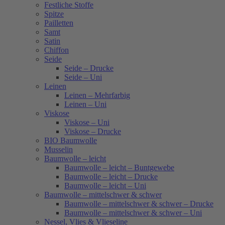
Festliche Stoffe
Spitze
Pailletten
Samt
Satin
Chiffon
Seide
Seide – Drucke
Seide – Uni
Leinen
Leinen – Mehrfarbig
Leinen – Uni
Viskose
Viskose – Uni
Viskose – Drucke
BIO Baumwolle
Musselin
Baumwolle – leicht
Baumwolle – leicht – Buntgewebe
Baumwolle – leicht – Drucke
Baumwolle – leicht – Uni
Baumwolle – mittelschwer & schwer
Baumwolle – mittelschwer & schwer – Drucke
Baumwolle – mittelschwer & schwer – Uni
Nessel, Vlies & Vlieseline