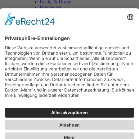
Röcke & Hosen
Homewear
Jacken & Mäntel
Vogue Vintage
Herren
Kids
Accessoires
Einzelschnittmuster Burda
Tops
Kleider
Röcke & Hosen
Homewear
Jacken & Mäntel
Curvy
Herren
Kids
Burda Fantasy
Accessoires & Deko
NEU im Shop
SALE
Suchen
Suchen
Bitte mindestens 5 Buschstaben oder Zahlen eingeben!