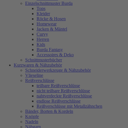
Einzelschnittmuster Burda
Tops
Kleider
Röcke & Hosen
Homewear
Jacken & Mäntel
Curvy
Herren
Kids
Burda Fantasy
Accessoires & Deko
Schnittmusterbücher
Kurzwaren & Nähzubehör
Schneiderwerkzeuge & Nähzubehör
Vlieseline
Reißverschlüsse
teilbare Reißverschlüsse
nicht teilbare Reißverschlüsse
nahtverdeckte Reißverschlüsse
endlose Reißverschlüsse
Reißverschlüsse mit Metallzähnchen
Bänder, Borten & Kordeln
Knöpfe
Nadeln
Nähgarn