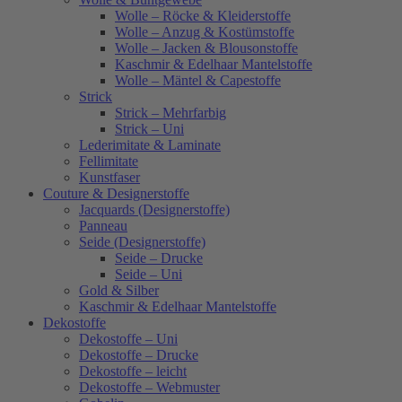
Wolle – Röcke & Kleiderstoffe
Wolle – Anzug & Kostümstoffe
Wolle – Jacken & Blousonstoffe
Kaschmir & Edelhaar Mantelstoffe
Wolle – Mäntel & Capestoffe
Strick
Strick – Mehrfarbig
Strick – Uni
Lederimitate & Laminate
Fellimitate
Kunstfaser
Couture & Designerstoffe
Jacquards (Designerstoffe)
Panneau
Seide (Designerstoffe)
Seide – Drucke
Seide – Uni
Gold & Silber
Kaschmir & Edelhaar Mantelstoffe
Dekostoffe
Dekostoffe – Uni
Dekostoffe – Drucke
Dekostoffe – leicht
Dekostoffe – Webmuster