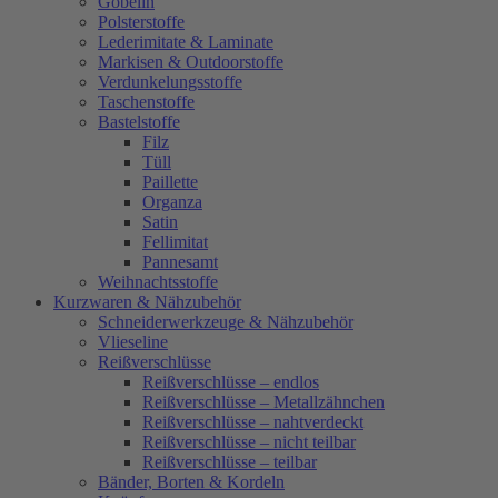
Gobelin
Polsterstoffe
Lederimitate & Laminate
Markisen & Outdoorstoffe
Verdunkelungsstoffe
Taschenstoffe
Bastelstoffe
Filz
Tüll
Paillette
Organza
Satin
Fellimitat
Pannesamt
Weihnachtsstoffe
Kurzwaren & Nähzubehör
Schneiderwerkzeuge & Nähzubehör
Vlieseline
Reißverschlüsse
Reißverschlüsse – endlos
Reißverschlüsse – Metallzähnchen
Reißverschlüsse – nahtverdeckt
Reißverschlüsse – nicht teilbar
Reißverschlüsse – teilbar
Bänder, Borten & Kordeln