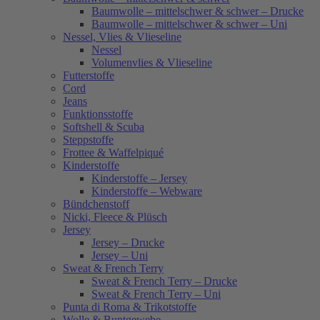
Baumwolle – mittelschwer & schwer – Drucke
Baumwolle – mittelschwer & schwer – Uni
Nessel, Vlies & Vlieseline
Nessel
Volumenvlies & Vlieseline
Futterstoffe
Cord
Jeans
Funktionsstoffe
Softshell & Scuba
Steppstoffe
Frottee & Waffelpiqué
Kinderstoffe
Kinderstoffe – Jersey
Kinderstoffe – Webware
Bündchenstoff
Nicki, Fleece & Plüsch
Jersey
Jersey – Drucke
Jersey – Uni
Sweat & French Terry
Sweat & French Terry – Drucke
Sweat & French Terry – Uni
Punta di Roma & Trikotstoffe
Wolle & Buntgewebe