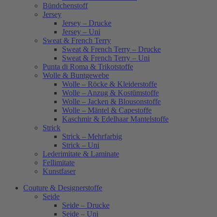
Bündchenstoff
Jersey
Jersey – Drucke
Jersey – Uni
Sweat & French Terry
Sweat & French Terry – Drucke
Sweat & French Terry – Uni
Punta di Roma & Trikotstoffe
Wolle & Buntgewebe
Wolle – Röcke & Kleiderstoffe
Wolle – Anzug & Kostümstoffe
Wolle – Jacken & Blousonstoffe
Wolle – Mäntel & Capestoffe
Kaschmir & Edelhaar Mantelstoffe
Strick
Strick – Mehrfarbig
Strick – Uni
Lederimitate & Laminate
Fellimitate
Kunstfaser
Couture & Designerstoffe
Seide
Seide – Drucke
Seide – Uni