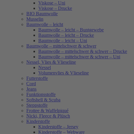
Viskose – Uni
Viskose – Drucke
BIO Baumwolle
Musselin
Baumwolle – leicht
Baumwolle – leicht – Buntgewebe
Baumwolle – leicht – Drucke
Baumwolle – leicht – Uni
Baumwolle – mittelschwer & schwer
Baumwolle – mittelschwer & schwer – Drucke
Baumwolle – mittelschwer & schwer – Uni
Nessel, Vlies & Vlieseline
Nessel
Volumenvlies & Vlieseline
Futterstoffe
Cord
Jeans
Funktionsstoffe
Softshell & Scuba
Steppstoffe
Frottee & Waffelpiqué
Nicki, Fleece & Plüsch
Kinderstoffe
Kinderstoffe – Jersey
Kinderstoffe – Webware