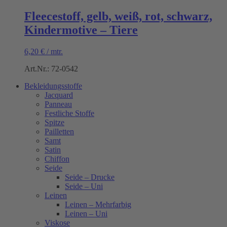
Fleecestoff, gelb, weiß, rot, schwarz,
Kindermotive – Tiere
6,20
€
/
mtr.
Art.Nr.: 72-0542
Bekleidungsstoffe
Jacquard
Panneau
Festliche Stoffe
Spitze
Pailletten
Samt
Satin
Chiffon
Seide
Seide – Drucke
Seide – Uni
Leinen
Leinen – Mehrfarbig
Leinen – Uni
Viskose