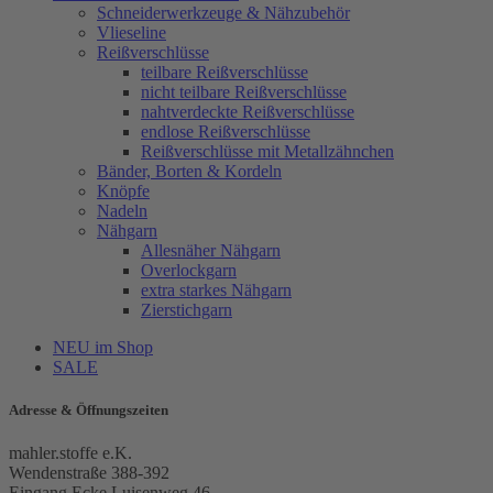
Schneiderwerkzeuge & Nähzubehör
Vlieseline
Reißverschlüsse
teilbare Reißverschlüsse
nicht teilbare Reißverschlüsse
nahtverdeckte Reißverschlüsse
endlose Reißverschlüsse
Reißverschlüsse mit Metallzähnchen
Bänder, Borten & Kordeln
Knöpfe
Nadeln
Nähgarn
Allesnäher Nähgarn
Overlockgarn
extra starkes Nähgarn
Zierstichgarn
NEU im Shop
SALE
Adresse & Öffnungszeiten
mahler.stoffe e.K.
Wendenstraße 388-392
Eingang Ecke Luisenweg 46