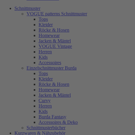
Schnittmuster
VOGUE patterns Schnittmuster
Tops
Kleider
Röcke & Hosen
Homewear
Jacken & Mäntel
VOGUE Vintage
Herren
Kids
Accessoires
Einzelschnittmuster Burda
Tops
Kleider
Röcke & Hosen
Homewear
Jacken & Mäntel
Curvy
Herren
Kids
Burda Fantasy
Accessoires & Deko
Schnittmusterbücher
Kurzwaren & Nähzubehör