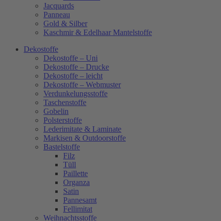
Jacquards
Panneau
Gold & Silber
Kaschmir & Edelhaar Mantelstoffe
Dekostoffe
Dekostoffe – Uni
Dekostoffe – Drucke
Dekostoffe – leicht
Dekostoffe – Webmuster
Verdunkelungsstoffe
Taschenstoffe
Gobelin
Polsterstoffe
Lederimitate & Laminate
Markisen & Outdoorstoffe
Bastelstoffe
Filz
Tüll
Paillette
Organza
Satin
Pannesamt
Fellimitat
Weihnachtsstoffe