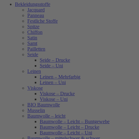
Bekleidungsstoffe
Jacquard
Panneau
Festliche Stoffe
Spitze
Chiffon
Satin
Samt
Pailletten
Seide
Seide – Drucke
Seide – Uni
Leinen
Leinen – Mehrfarbig
Leinen – Uni
Viskose
Viskose – Drucke
Viskose – Uni
BIO Baumwolle
Musselin
Baumwolle – leicht
Baumwolle – Leicht – Buntgewebe
Baumwolle – Leicht – Drucke
Baumwolle – Leicht – Uni
Baumwolle – mittelschwer & schwer