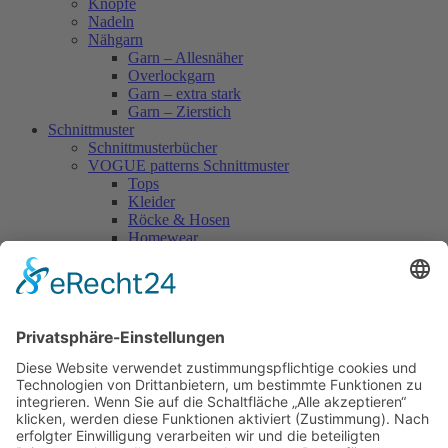
Knöpfe
Nadeln
Nähgarn
Garn – Allesnäher
Overlockgarn
Garn – extra stark
Garn – Zierstich
Schnittmuster
Schnittmusterbücher
VOGUE patterns Schnittmuster
Tops
Kleider
Röcke & Hosen
Homewear
Jacken & Mäntel
Vogue Vintage
Herren
Kids
Accessoires
Einzelschnittmuster Burda
Tops
Kleider
Röcke & Hosen
Homewear
Jacken & Mäntel