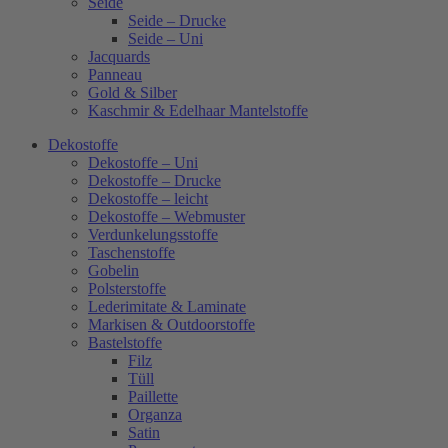
Seide
Seide – Drucke
Seide – Uni
Jacquards
Panneau
Gold & Silber
Kaschmir & Edelhaar Mantelstoffe
Dekostoffe
Dekostoffe – Uni
Dekostoffe – Drucke
Dekostoffe – leicht
Dekostoffe – Webmuster
Verdunkelungsstoffe
Taschenstoffe
Gobelin
Polsterstoffe
Lederimitate & Laminate
Markisen & Outdoorstoffe
Bastelstoffe
Filz
Tüll
Paillette
Organza
Satin