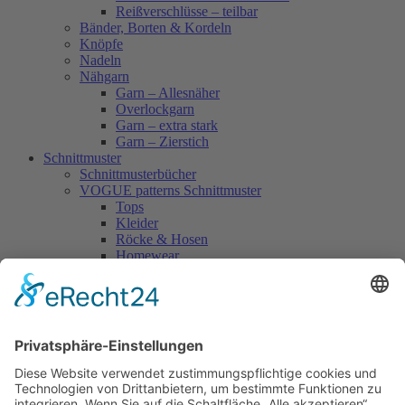
Reißverschlüsse – teilbar
Bänder, Borten & Kordeln
Knöpfe
Nadeln
Nähgarn
Garn – Allesnäher
Overlockgarn
Garn – extra stark
Garn – Zierstich
Schnittmuster
Schnittmusterbücher
VOGUE patterns Schnittmuster
Tops
Kleider
Röcke & Hosen
Homewear
Jacken & Mäntel
Vogue Vintage
Herren
Kids
Accessoires
Einzelschnittmuster Burda
Tops
Kleider
Röcke & Hosen