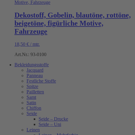
Dekostoff, Gobelin, blautöne, rottöne,
beigetöne, figürliche Motive,
Fahrzeuge
18,50
€
/
mtr.
Art.Nr.: 93-0100
Bekleidungsstoffe
Jacquard
Panneau
Festliche Stoffe
Spitze
Pailletten
Samt
Satin
Chiffon
Seide
Seide – Drucke
Seide – Uni
Leinen