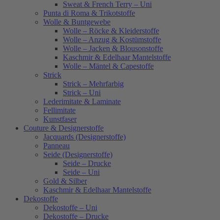
Sweat & French Terry – Uni
Punta di Roma & Trikotstoffe
Wolle & Buntgewebe
Wolle – Röcke & Kleiderstoffe
Wolle – Anzug & Kostümstoffe
Wolle – Jacken & Blousonstoffe
Kaschmir & Edelhaar Mantelstoffe
Wolle – Mäntel & Capestoffe
Strick
Strick – Mehrfarbig
Strick – Uni
Lederimitate & Laminate
Fellimitate
Kunstfaser
Couture & Designerstoffe
Jacquards (Designerstoffe)
Panneau
Seide (Designerstoffe)
Seide – Drucke
Seide – Uni
Gold & Silber
Kaschmir & Edelhaar Mantelstoffe
Dekostoffe
Dekostoffe – Uni
Dekostoffe – Drucke