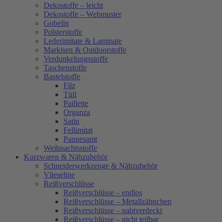
Dekostoffe – leicht
Dekostoffe – Webmuster
Gobelin
Polsterstoffe
Lederimitate & Laminate
Markisen & Outdoorstoffe
Verdunkelungsstoffe
Taschenstoffe
Bastelstoffe
Filz
Tüll
Paillette
Organza
Satin
Fellimitat
Pannesamt
Weihnachtsstoffe
Kurzwaren & Nähzubehör
Schneiderwerkzeuge & Nähzubehör
Vlieseline
Reißverschlüsse
Reißverschlüsse – endlos
Reißverschlüsse – Metallzähnchen
Reißverschlüsse – nahtverdeckt
Reißverschlüsse – nicht teilbar