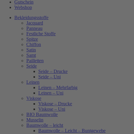
Gutschein
Webshop
Bekleidungsstoffe
Jacquard
Panneau
Festliche Stoffe
Spitze
Chiffon
Satin
Samt
Pailletten
Seide
Seide – Drucke
Seide – Uni
Leinen
Leinen – Mehrfarbig
Leinen – Uni
Viskose
Viskose – Drucke
Viskose – Uni
BIO Baumwolle
Musselin
Baumwolle – leicht
Baumwolle – Leicht – Buntgewebe