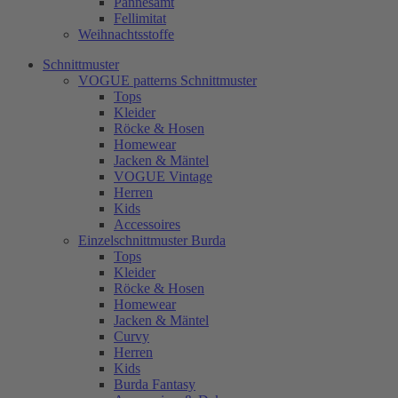
Pannesamt
Fellimitat
Weihnachtsstoffe
Schnittmuster
VOGUE patterns Schnittmuster
Tops
Kleider
Röcke & Hosen
Homewear
Jacken & Mäntel
VOGUE Vintage
Herren
Kids
Accessoires
Einzelschnittmuster Burda
Tops
Kleider
Röcke & Hosen
Homewear
Jacken & Mäntel
Curvy
Herren
Kids
Burda Fantasy