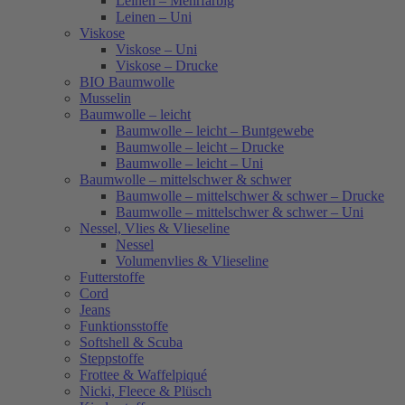
Leinen – Mehrfarbig
Leinen – Uni
Viskose
Viskose – Uni
Viskose – Drucke
BIO Baumwolle
Musselin
Baumwolle – leicht
Baumwolle – leicht – Buntgewebe
Baumwolle – leicht – Drucke
Baumwolle – leicht – Uni
Baumwolle – mittelschwer & schwer
Baumwolle – mittelschwer & schwer – Drucke
Baumwolle – mittelschwer & schwer – Uni
Nessel, Vlies & Vlieseline
Nessel
Volumenvlies & Vlieseline
Futterstoffe
Cord
Jeans
Funktionsstoffe
Softshell & Scuba
Steppstoffe
Frottee & Waffelpiqué
Nicki, Fleece & Plüsch