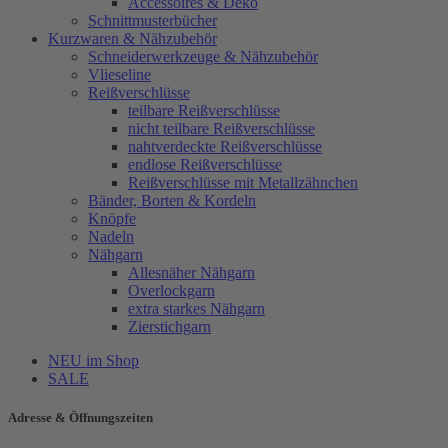
Accessoires & Deko
Schnittmusterbücher
Kurzwaren & Nähzubehör
Schneiderwerkzeuge & Nähzubehör
Vlieseline
Reißverschlüsse
teilbare Reißverschlüsse
nicht teilbare Reißverschlüsse
nahtverdeckte Reißverschlüsse
endlose Reißverschlüsse
Reißverschlüsse mit Metallzähnchen
Bänder, Borten & Kordeln
Knöpfe
Nadeln
Nähgarn
Allesnäher Nähgarn
Overlockgarn
extra starkes Nähgarn
Zierstichgarn
NEU im Shop
SALE
Adresse & Öffnungszeiten