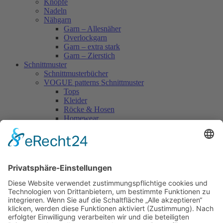
Knöpfe
Nadeln
Nähgarn
Garn – Allesnäher
Overlockgarn
Garn – extra stark
Garn – Zierstich
Schnittmuster
Schnittmusterbücher
VOGUE patterns Schnittmuster
Tops
Kleider
Röcke & Hosen
Homewear
Jacken & Mäntel
Vogue Vintage
Herren
Kids
Accessoires
Einzelschnittmuster Burda
Tops
Kleider
Röcke & Hosen
Homewear
Jacken & Mäntel