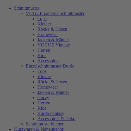
Schnittmuster
VOGUE patterns Schnittmuster
Tops
Kleider
Röcke & Hosen
Homewear
Jacken & Mäntel
VOGUE Vintage
Herren
Kids
Accessoires
Einzelschnittmuster Burda
Tops
Kleider
Röcke & Hosen
Homewear
Jacken & Mäntel
Curvy
Herren
Kids
Burda Fantasy
Accessoires & Deko
Schnittmusterbücher
Kurzwaren & Nähzubehör