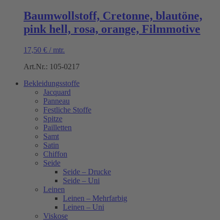
Baumwollstoff, Cretonne, blautöne,
pink hell, rosa, orange, Filmmotive
17,50
€
/
mtr.
Art.Nr.: 105-0217
Bekleidungsstoffe
Jacquard
Panneau
Festliche Stoffe
Spitze
Pailletten
Samt
Satin
Chiffon
Seide
Seide – Drucke
Seide – Uni
Leinen
Leinen – Mehrfarbig
Leinen – Uni
Viskose