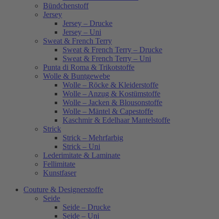
Bündchenstoff
Jersey
Jersey – Drucke
Jersey – Uni
Sweat & French Terry
Sweat & French Terry – Drucke
Sweat & French Terry – Uni
Punta di Roma & Trikotstoffe
Wolle & Buntgewebe
Wolle – Röcke & Kleiderstoffe
Wolle – Anzug & Kostümstoffe
Wolle – Jacken & Blousonstoffe
Wolle – Mäntel & Capestoffe
Kaschmir & Edelhaar Mantelstoffe
Strick
Strick – Mehrfarbig
Strick – Uni
Lederimitate & Laminate
Fellimitate
Kunstfaser
Couture & Designerstoffe
Seide
Seide – Drucke
Seide – Uni