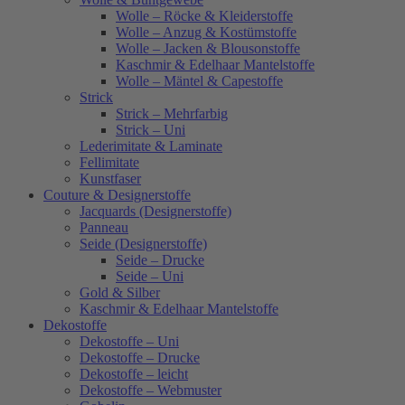
Wolle – Röcke & Kleiderstoffe
Wolle – Anzug & Kostümstoffe
Wolle – Jacken & Blousonstoffe
Kaschmir & Edelhaar Mantelstoffe
Wolle – Mäntel & Capestoffe
Strick
Strick – Mehrfarbig
Strick – Uni
Lederimitate & Laminate
Fellimitate
Kunstfaser
Couture & Designerstoffe
Jacquards (Designerstoffe)
Panneau
Seide (Designerstoffe)
Seide – Drucke
Seide – Uni
Gold & Silber
Kaschmir & Edelhaar Mantelstoffe
Dekostoffe
Dekostoffe – Uni
Dekostoffe – Drucke
Dekostoffe – leicht
Dekostoffe – Webmuster