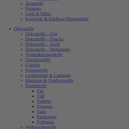
Jacquards
Panneau
Gold & Silber
Kaschmir & Edelhaar Mantelstoffe
Dekostoffe
Dekostoffe – Uni
Dekostoffe – Drucke
Dekostoffe – leicht
Dekostoffe – Webmuster
Verdunkelungsstoffe
Taschenstoffe
Gobelin
Polsterstoffe
Lederimitate & Laminate
Markisen & Outdoorstoffe
Bastelstoffe
Filz
Tüll
Paillette
Organza
Satin
Pannesamt
Fellimitat
Weihnachtsstoffe