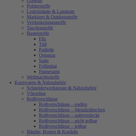
Gobelin
Polsterstoffe
Lederimitate & Laminate
Markisen & Outdoorstoffe
Verdunkelungsstoffe
Taschenstoffe
Bastelstoffe
Filz
Tüll
Paillette
Organza
Satin
Fellimitat
Pannesamt
Weihnachtsstoffe
Kurzwaren & Nähzubehör
Schneiderwerkzeuge & Nähzubehör
Vlieseline
Reißverschlüsse
Reißverschlüsse – endlos
Reißverschlüsse – Metallzähnchen
Reißverschlüsse – nahtverdeckt
Reißverschlüsse – nicht teilbar
Reißverschlüsse – teilbar
Bänder, Borten & Kordeln