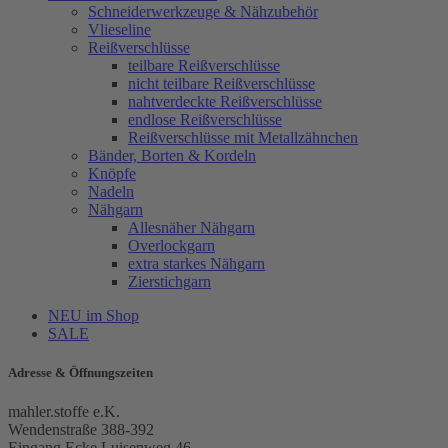
Schneiderwerkzeuge & Nähzubehör
Vlieseline
Reißverschlüsse
teilbare Reißverschlüsse
nicht teilbare Reißverschlüsse
nahtverdeckte Reißverschlüsse
endlose Reißverschlüsse
Reißverschlüsse mit Metallzähnchen
Bänder, Borten & Kordeln
Knöpfe
Nadeln
Nähgarn
Allesnäher Nähgarn
Overlockgarn
extra starkes Nähgarn
Zierstichgarn
NEU im Shop
SALE
Adresse & Öffnungszeiten
mahler.stoffe e.K.
Wendenstraße 388-392
Eingang Ecke Luisenweg 46