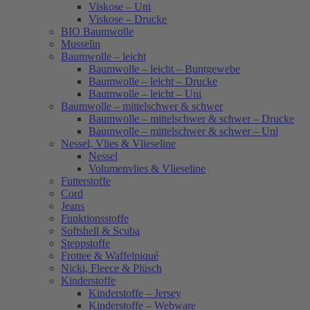
Viskose – Uni
Viskose – Drucke
BIO Baumwolle
Musselin
Baumwolle – leicht
Baumwolle – leicht – Buntgewebe
Baumwolle – leicht – Drucke
Baumwolle – leicht – Uni
Baumwolle – mittelschwer & schwer
Baumwolle – mittelschwer & schwer – Drucke
Baumwolle – mittelschwer & schwer – Uni
Nessel, Vlies & Vlieseline
Nessel
Volumenvlies & Vlieseline
Futterstoffe
Cord
Jeans
Funktionsstoffe
Softshell & Scuba
Steppstoffe
Frottee & Waffelpiqué
Nicki, Fleece & Plüsch
Kinderstoffe
Kinderstoffe – Jersey
Kinderstoffe – Webware