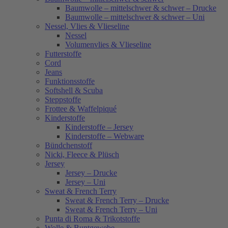
Baumwolle – mittelschwer & schwer – Drucke
Baumwolle – mittelschwer & schwer – Uni
Nessel, Vlies & Vlieseline
Nessel
Volumenvlies & Vlieseline
Futterstoffe
Cord
Jeans
Funktionsstoffe
Softshell & Scuba
Steppstoffe
Frottee & Waffelpiqué
Kinderstoffe
Kinderstoffe – Jersey
Kinderstoffe – Webware
Bündchenstoff
Nicki, Fleece & Plüsch
Jersey
Jersey – Drucke
Jersey – Uni
Sweat & French Terry
Sweat & French Terry – Drucke
Sweat & French Terry – Uni
Punta di Roma & Trikotstoffe
Wolle & Buntgewebe