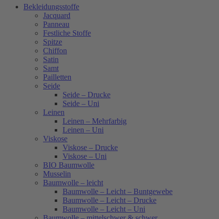
Bekleidungsstoffe
Jacquard
Panneau
Festliche Stoffe
Spitze
Chiffon
Satin
Samt
Pailletten
Seide
Seide – Drucke
Seide – Uni
Leinen
Leinen – Mehrfarbig
Leinen – Uni
Viskose
Viskose – Drucke
Viskose – Uni
BIO Baumwolle
Musselin
Baumwolle – leicht
Baumwolle – Leicht – Buntgewebe
Baumwolle – Leicht – Drucke
Baumwolle – Leicht – Uni
Baumwolle – mittelschwer & schwer