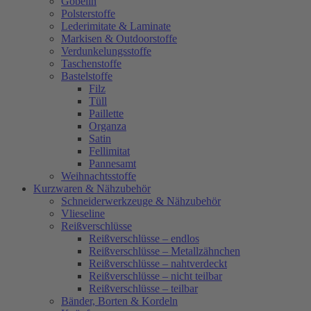
Gobelin
Polsterstoffe
Lederimitate & Laminate
Markisen & Outdoorstoffe
Verdunkelungsstoffe
Taschenstoffe
Bastelstoffe
Filz
Tüll
Paillette
Organza
Satin
Fellimitat
Pannesamt
Weihnachtsstoffe
Kurzwaren & Nähzubehör
Schneiderwerkzeuge & Nähzubehör
Vlieseline
Reißverschlüsse
Reißverschlüsse – endlos
Reißverschlüsse – Metallzähnchen
Reißverschlüsse – nahtverdeckt
Reißverschlüsse – nicht teilbar
Reißverschlüsse – teilbar
Bänder, Borten & Kordeln