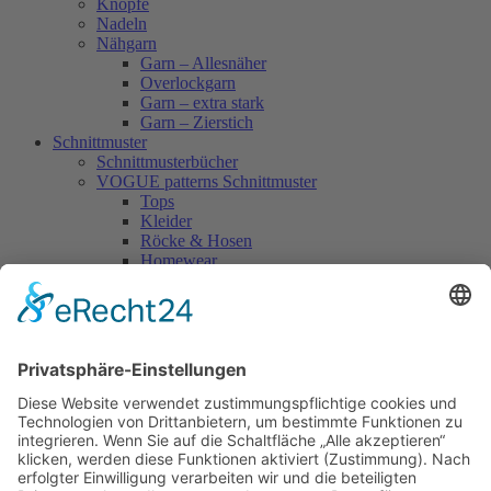
Knöpfe
Nadeln
Nähgarn
Garn – Allesnäher
Overlockgarn
Garn – extra stark
Garn – Zierstich
Schnittmuster
Schnittmusterbücher
VOGUE patterns Schnittmuster
Tops
Kleider
Röcke & Hosen
Homewear
Jacken & Mäntel
Vogue Vintage
Herren
Kids
Accessoires
Einzelschnittmuster Burda
Tops
Kleider
Röcke & Hosen
Homewear
Jacken & Mäntel