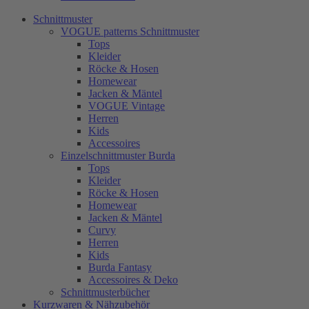
Schnittmuster
VOGUE patterns Schnittmuster
Tops
Kleider
Röcke & Hosen
Homewear
Jacken & Mäntel
VOGUE Vintage
Herren
Kids
Accessoires
Einzelschnittmuster Burda
Tops
Kleider
Röcke & Hosen
Homewear
Jacken & Mäntel
Curvy
Herren
Kids
Burda Fantasy
Accessoires & Deko
Schnittmusterbücher
Kurzwaren & Nähzubehör