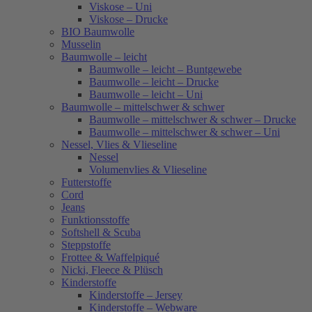
Viskose – Uni
Viskose – Drucke
BIO Baumwolle
Musselin
Baumwolle – leicht
Baumwolle – leicht – Buntgewebe
Baumwolle – leicht – Drucke
Baumwolle – leicht – Uni
Baumwolle – mittelschwer & schwer
Baumwolle – mittelschwer & schwer – Drucke
Baumwolle – mittelschwer & schwer – Uni
Nessel, Vlies & Vlieseline
Nessel
Volumenvlies & Vlieseline
Futterstoffe
Cord
Jeans
Funktionsstoffe
Softshell & Scuba
Steppstoffe
Frottee & Waffelpiqué
Nicki, Fleece & Plüsch
Kinderstoffe
Kinderstoffe – Jersey
Kinderstoffe – Webware