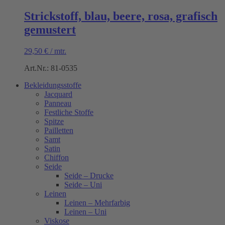
Strickstoff, blau, beere, rosa, grafisch
gemustert
29,50
€
/
mtr.
Art.Nr.: 81-0535
Bekleidungsstoffe
Jacquard
Panneau
Festliche Stoffe
Spitze
Pailletten
Samt
Satin
Chiffon
Seide
Seide – Drucke
Seide – Uni
Leinen
Leinen – Mehrfarbig
Leinen – Uni
Viskose