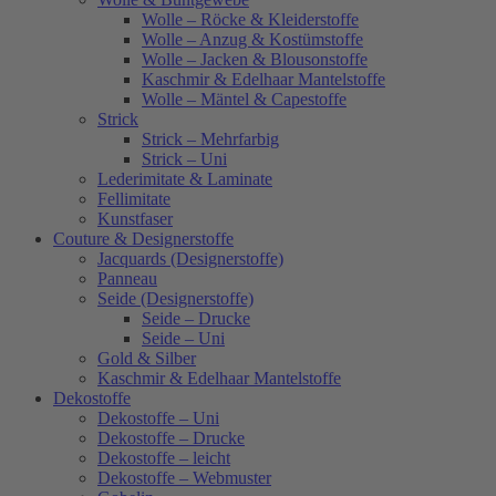
Wolle – Röcke & Kleiderstoffe
Wolle – Anzug & Kostümstoffe
Wolle – Jacken & Blousonstoffe
Kaschmir & Edelhaar Mantelstoffe
Wolle – Mäntel & Capestoffe
Strick
Strick – Mehrfarbig
Strick – Uni
Lederimitate & Laminate
Fellimitate
Kunstfaser
Couture & Designerstoffe
Jacquards (Designerstoffe)
Panneau
Seide (Designerstoffe)
Seide – Drucke
Seide – Uni
Gold & Silber
Kaschmir & Edelhaar Mantelstoffe
Dekostoffe
Dekostoffe – Uni
Dekostoffe – Drucke
Dekostoffe – leicht
Dekostoffe – Webmuster