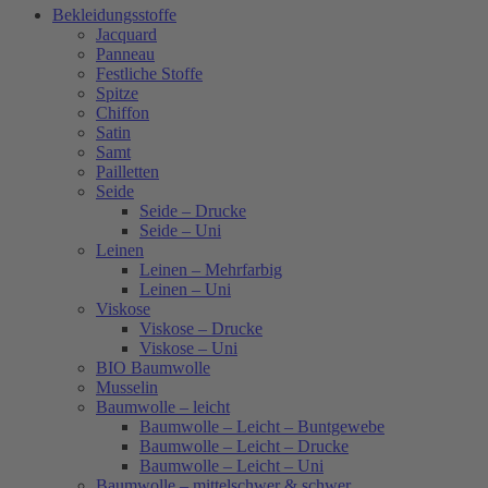
Bekleidungsstoffe
Jacquard
Panneau
Festliche Stoffe
Spitze
Chiffon
Satin
Samt
Pailletten
Seide
Seide – Drucke
Seide – Uni
Leinen
Leinen – Mehrfarbig
Leinen – Uni
Viskose
Viskose – Drucke
Viskose – Uni
BIO Baumwolle
Musselin
Baumwolle – leicht
Baumwolle – Leicht – Buntgewebe
Baumwolle – Leicht – Drucke
Baumwolle – Leicht – Uni
Baumwolle – mittelschwer & schwer