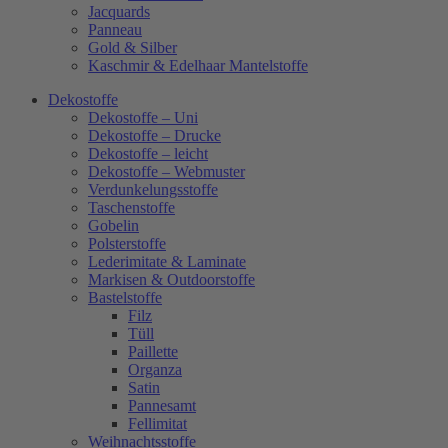
Jacquards
Panneau
Gold & Silber
Kaschmir & Edelhaar Mantelstoffe
Dekostoffe
Dekostoffe – Uni
Dekostoffe – Drucke
Dekostoffe – leicht
Dekostoffe – Webmuster
Verdunkelungsstoffe
Taschenstoffe
Gobelin
Polsterstoffe
Lederimitate & Laminate
Markisen & Outdoorstoffe
Bastelstoffe
Filz
Tüll
Paillette
Organza
Satin
Pannesamt
Fellimitat
Weihnachtsstoffe