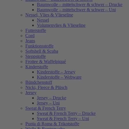
Baumwolle – mittelschwer & schwer – Drucke
Baumwolle – mittelschwer & schwer – Uni
Nessel, Vlies & Vlieseline
Nessel
Volumenvlies & Vlieseline
Futterstoffe
Cord
Jeans
Funktionsstoffe
Softshell & Scuba
Steppstoffe
Frottee & Waffelpiqué
Kinderstoffe
Kinderstoffe – Jersey
Kinderstoffe – Webware
Bündchenstoff
Nicki, Fleece & Plüsch
Jersey
Jersey – Drucke
Jersey – Uni
Sweat & French Terry
Sweat & French Terry – Drucke
Sweat & French Terry – Uni
Punta di Roma & Trikotstoffe
Wolle & Buntgewebe