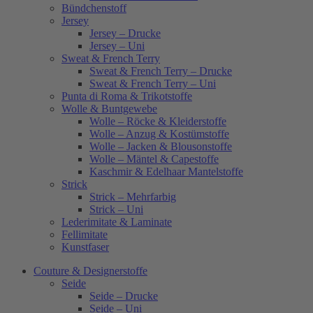
Bündchenstoff
Jersey
Jersey – Drucke
Jersey – Uni
Sweat & French Terry
Sweat & French Terry – Drucke
Sweat & French Terry – Uni
Punta di Roma & Trikotstoffe
Wolle & Buntgewebe
Wolle – Röcke & Kleiderstoffe
Wolle – Anzug & Kostümstoffe
Wolle – Jacken & Blousonstoffe
Wolle – Mäntel & Capestoffe
Kaschmir & Edelhaar Mantelstoffe
Strick
Strick – Mehrfarbig
Strick – Uni
Lederimitate & Laminate
Fellimitate
Kunstfaser
Couture & Designerstoffe
Seide
Seide – Drucke
Seide – Uni