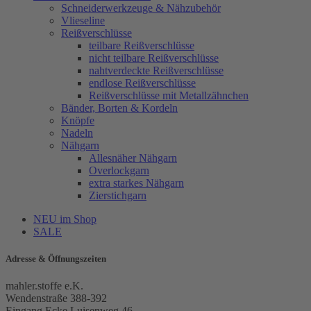
Schneiderwerkzeuge & Nähzubehör
Vlieseline
Reißverschlüsse
teilbare Reißverschlüsse
nicht teilbare Reißverschlüsse
nahtverdeckte Reißverschlüsse
endlose Reißverschlüsse
Reißverschlüsse mit Metallzähnchen
Bänder, Borten & Kordeln
Knöpfe
Nadeln
Nähgarn
Allesnäher Nähgarn
Overlockgarn
extra starkes Nähgarn
Zierstichgarn
NEU im Shop
SALE
Adresse & Öffnungszeiten
mahler.stoffe e.K.
Wendenstraße 388-392
Eingang Ecke Luisenweg 46