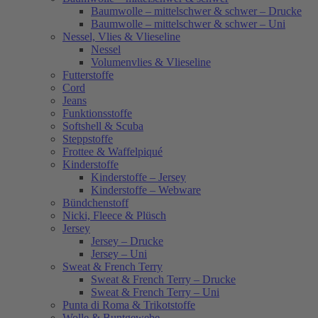
Baumwolle – mittelschwer & schwer – Drucke
Baumwolle – mittelschwer & schwer – Uni
Nessel, Vlies & Vlieseline
Nessel
Volumenvlies & Vlieseline
Futterstoffe
Cord
Jeans
Funktionsstoffe
Softshell & Scuba
Steppstoffe
Frottee & Waffelpiqué
Kinderstoffe
Kinderstoffe – Jersey
Kinderstoffe – Webware
Bündchenstoff
Nicki, Fleece & Plüsch
Jersey
Jersey – Drucke
Jersey – Uni
Sweat & French Terry
Sweat & French Terry – Drucke
Sweat & French Terry – Uni
Punta di Roma & Trikotstoffe
Wolle & Buntgewebe