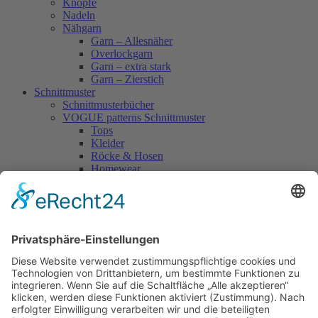
Knöpfe
Nadeln
Nähgarn
Garn – Allesnäher
Overlockgarn
Garn – extra stark
Garn – Zierstich
Schnittmuster
Schnittmusterbücher
VOGUE patterns Schnittmuster
Tops
Kleider
Röcke & Hosen
Homewear
Jacken & Mäntel
Vogue Vintage
Herren
Kids
Accessoires
Einzelschnittmuster Burda
Tops
Kleider
Röcke & Hosen
Homewear
Jacken & Mäntel