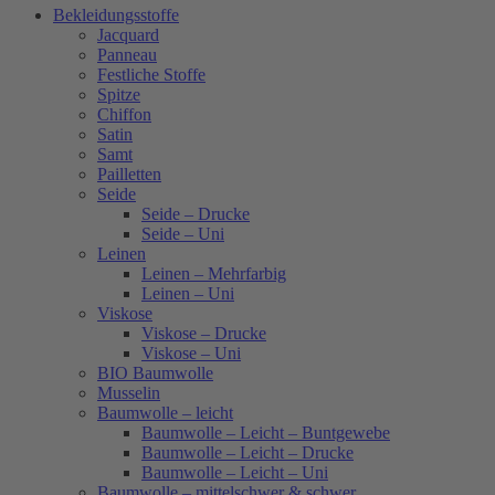
Bekleidungsstoffe
Jacquard
Panneau
Festliche Stoffe
Spitze
Chiffon
Satin
Samt
Pailletten
Seide
Seide – Drucke
Seide – Uni
Leinen
Leinen – Mehrfarbig
Leinen – Uni
Viskose
Viskose – Drucke
Viskose – Uni
BIO Baumwolle
Musselin
Baumwolle – leicht
Baumwolle – Leicht – Buntgewebe
Baumwolle – Leicht – Drucke
Baumwolle – Leicht – Uni
Baumwolle – mittelschwer & schwer