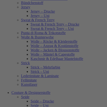
Bündchenstoff
Jersey
Jersey – Drucke
Jersey – Uni
Sweat & French Terry
Sweat & French Terry – Drucke
Sweat & French Terry – Uni
Punta di Roma & Trikotstoffe
Wolle & Buntgewebe
Wolle – Röcke & Kleiderstoffe
Wolle – Anzug & Kostümstoffe
Wolle – Jacken & Blousonstoffe
Wolle – Mäntel & Capestoffe
Kaschmir & Edelhaar Mantelstoffe
Strick
Strick – Mehrfarbig
Strick – Uni
Lederimitate & Laminate
Fellimitate
Kunstfaser
Couture & Designerstoffe
Seide
Seide – Drucke
Seide – Uni