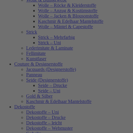
Wolle – Röcke & Kleiderstoffe
Wolle – Anzug & Kostümstoffe
Wolle – Jacken & Blousonstoffe
Kaschmir & Edelhaar Mantelstoffe
Wolle – Mäntel & Capestoffe
Strick
Strick – Mehrfarbig
Strick – Uni
Lederimitate & Laminate
Fellimitate
Kunstfaser
Couture & Designerstoffe
Jacquards (Designerstoffe)
Panneau
Seide (Designerstoffe)
Seide – Drucke
Seide – Uni
Gold & Silber
Kaschmir & Edelhaar Mantelstoffe
Dekostoffe
Dekostoffe – Uni
Dekostoffe – Drucke
Dekostoffe – leicht
Dekostoffe – Webmuster