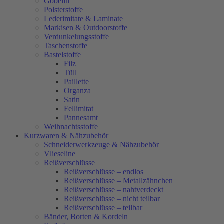
Gobelin
Polsterstoffe
Lederimitate & Laminate
Markisen & Outdoorstoffe
Verdunkelungsstoffe
Taschenstoffe
Bastelstoffe
Filz
Tüll
Paillette
Organza
Satin
Fellimitat
Pannesamt
Weihnachtsstoffe
Kurzwaren & Nähzubehör
Schneiderwerkzeuge & Nähzubehör
Vlieseline
Reißverschlüsse
Reißverschlüsse – endlos
Reißverschlüsse – Metallzähnchen
Reißverschlüsse – nahtverdeckt
Reißverschlüsse – nicht teilbar
Reißverschlüsse – teilbar
Bänder, Borten & Kordeln