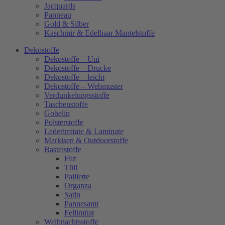
Jacquards
Panneau
Gold & Silber
Kaschmir & Edelhaar Mantelstoffe
Dekostoffe
Dekostoffe – Uni
Dekostoffe – Drucke
Dekostoffe – leicht
Dekostoffe – Webmuster
Verdunkelungsstoffe
Taschenstoffe
Gobelin
Polsterstoffe
Lederimitate & Laminate
Markisen & Outdoorstoffe
Bastelstoffe
Filz
Tüll
Paillette
Organza
Satin
Pannesamt
Fellimitat
Weihnachtsstoffe