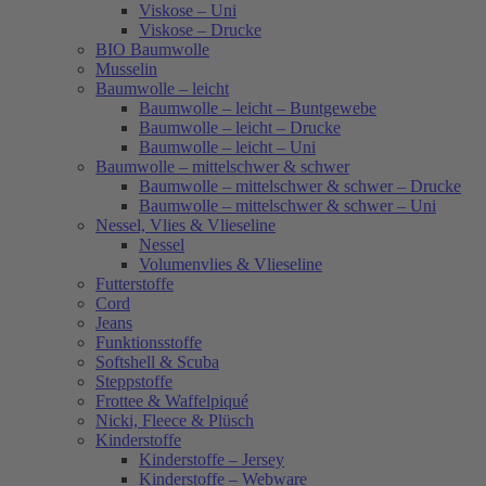
Viskose – Uni
Viskose – Drucke
BIO Baumwolle
Musselin
Baumwolle – leicht
Baumwolle – leicht – Buntgewebe
Baumwolle – leicht – Drucke
Baumwolle – leicht – Uni
Baumwolle – mittelschwer & schwer
Baumwolle – mittelschwer & schwer – Drucke
Baumwolle – mittelschwer & schwer – Uni
Nessel, Vlies & Vlieseline
Nessel
Volumenvlies & Vlieseline
Futterstoffe
Cord
Jeans
Funktionsstoffe
Softshell & Scuba
Steppstoffe
Frottee & Waffelpiqué
Nicki, Fleece & Plüsch
Kinderstoffe
Kinderstoffe – Jersey
Kinderstoffe – Webware