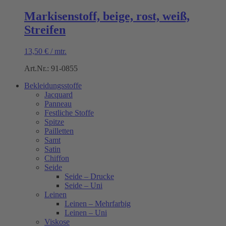
Markisenstoff, beige, rost, weiß,
Streifen
13,50
€
/
mtr.
Art.Nr.: 91-0855
Bekleidungsstoffe
Jacquard
Panneau
Festliche Stoffe
Spitze
Pailletten
Samt
Satin
Chiffon
Seide
Seide – Drucke
Seide – Uni
Leinen
Leinen – Mehrfarbig
Leinen – Uni
Viskose