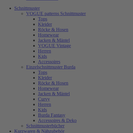
Schnittmuster
VOGUE patterns Schnittmuster
Tops
Kleider
Röcke & Hosen
Homewear
Jacken & Mäntel
VOGUE Vintage
Herren
Kids
Accessoires
Einzelschnittmuster Burda
Tops
Kleider
Röcke & Hosen
Homewear
Jacken & Mäntel
Curvy
Herren
Kids
Burda Fantasy
Accessoires & Deko
Schnittmusterbücher
Kurzwaren & Nähzubehör