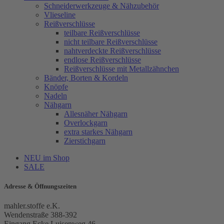
Schneiderwerkzeuge & Nähzubehör
Vlieseline
Reißverschlüsse
teilbare Reißverschlüsse
nicht teilbare Reißverschlüsse
nahtverdeckte Reißverschlüsse
endlose Reißverschlüsse
Reißverschlüsse mit Metallzähnchen
Bänder, Borten & Kordeln
Knöpfe
Nadeln
Nähgarn
Allesnäher Nähgarn
Overlockgarn
extra starkes Nähgarn
Zierstichgarn
NEU im Shop
SALE
Adresse & Öffnungszeiten
mahler.stoffe e.K.
Wendenstraße 388-392
Eingang Ecke Luisenweg 46