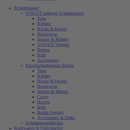
Schnittmuster
VOGUE patterns Schnittmuster
Tops
Kleider
Röcke & Hosen
Homewear
Jacken & Mäntel
VOGUE Vintage
Herren
Kids
Accessoires
Einzelschnittmuster Burda
Tops
Kleider
Röcke & Hosen
Homewear
Jacken & Mäntel
Curvy
Herren
Kids
Burda Fantasy
Accessoires & Deko
Schnittmusterbücher
Kurzwaren & Nähzubehör