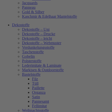
Jacquards
Panneau
Gold & Silber
Kaschmir & Edelhaar Mantelstoffe
Dekostoffe
Dekostoffe – Uni
Dekostoffe – Drucke
Dekostoffe – leicht
Dekostoffe – Webmuster
Verdunkelungsstoffe
Taschenstoffe
Gobelin
Polsterstoffe
Lederimitate & Laminate
Markisen & Outdoorstoffe
Bastelstoffe
Filz
Tüll
Paillette
Organza
Satin
Pannesamt
Fellimitat
Weihnachtsstoffe