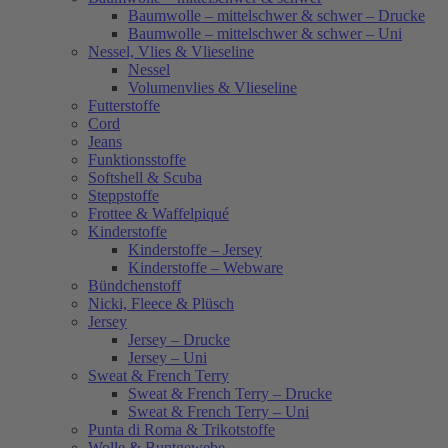
Baumwolle – mittelschwer & schwer – Drucke
Baumwolle – mittelschwer & schwer – Uni
Nessel, Vlies & Vlieseline
Nessel
Volumenvlies & Vlieseline
Futterstoffe
Cord
Jeans
Funktionsstoffe
Softshell & Scuba
Steppstoffe
Frottee & Waffelpiqué
Kinderstoffe
Kinderstoffe – Jersey
Kinderstoffe – Webware
Bündchenstoff
Nicki, Fleece & Plüsch
Jersey
Jersey – Drucke
Jersey – Uni
Sweat & French Terry
Sweat & French Terry – Drucke
Sweat & French Terry – Uni
Punta di Roma & Trikotstoffe
Wolle & Buntgewebe