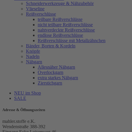
Schneiderwerkzeuge & Nähzubehör
Vlieseline
Reißverschlüsse
teilbare Reißverschlüsse
nicht teilbare Reißverschlüsse
nahtverdeckte Reißverschlüsse
endlose Reißverschlüsse
Reißverschlüsse mit Metallzähnchen
Bänder, Borten & Kordeln
Knöpfe
Nadeln
Nähgarn
Allesnäher Nähgarn
Overlockgarn
extra starkes Nähgarn
Zierstichgarn
NEU im Shop
SALE
Adresse & Öffnungszeiten
mahler.stoffe e.K.
Wendenstraße 388-392
Eingang Ecke Luisenweg 46