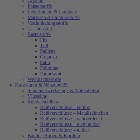
Gobelin
Polsterstoffe
Lederimitate & Laminate
Markisen & Outdoorstoffe
Verdunkelungsstoffe
Taschenstoffe
Bastelstoffe
Filz
Tüll
Paillette
Organza
Satin
Fellimitat
Pannesamt
Weihnachtsstoffe
Kurzwaren & Nähzubehör
Schneiderwerkzeuge & Nähzubehör
Vlieseline
Reißverschlüsse
Reißverschlüsse – endlos
Reißverschlüsse – Metallzähnchen
Reißverschlüsse – nahtverdeckt
Reißverschlüsse – nicht teilbar
Reißverschlüsse – teilbar
Bänder, Borten & Kordeln