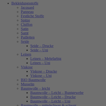
Bekleidungsstoffe
Jacquard
Panneau
Festliche Stoffe
Spitze
Chiffon
Satin
Samt
Pailletten
Seide
Seide – Drucke
Seide – Uni
Leinen
Leinen – Mehrfarbig
Leinen – Uni
Viskose
Viskose – Drucke
Viskose – Uni
BIO Baumwolle
Musselin
Baumwolle – leicht
Baumwolle – Leicht – Buntgewebe
Baumwolle – Leicht – Drucke
Baumwolle – Leicht – Uni
Baumwolle – mittelschwer & schwer