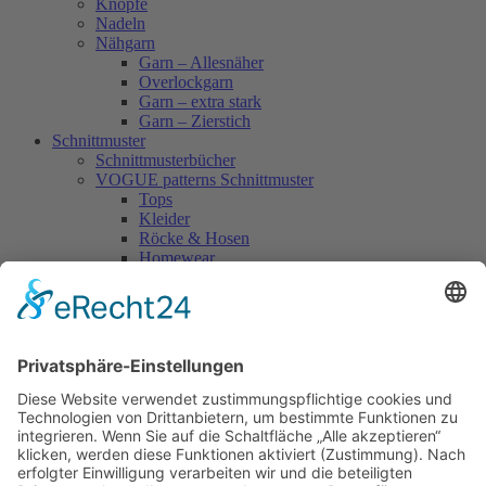
Knöpfe
Nadeln
Nähgarn
Garn – Allesnäher
Overlockgarn
Garn – extra stark
Garn – Zierstich
Schnittmuster
Schnittmusterbücher
VOGUE patterns Schnittmuster
Tops
Kleider
Röcke & Hosen
Homewear
Jacken & Mäntel
Vogue Vintage
Herren
Kids
Accessoires
Einzelschnittmuster Burda
Tops
Kleider
Röcke & Hosen
Homewear
Jacken & Mäntel