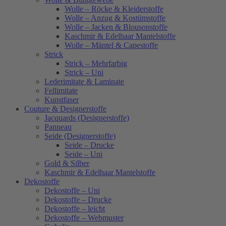
Wolle – Röcke & Kleiderstoffe
Wolle – Anzug & Kostümstoffe
Wolle – Jacken & Blousonstoffe
Kaschmir & Edelhaar Mantelstoffe
Wolle – Mäntel & Capestoffe
Strick
Strick – Mehrfarbig
Strick – Uni
Lederimitate & Laminate
Fellimitate
Kunstfaser
Couture & Designerstoffe
Jacquards (Designerstoffe)
Panneau
Seide (Designerstoffe)
Seide – Drucke
Seide – Uni
Gold & Silber
Kaschmir & Edelhaar Mantelstoffe
Dekostoffe
Dekostoffe – Uni
Dekostoffe – Drucke
Dekostoffe – leicht
Dekostoffe – Webmuster