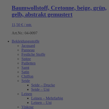
Baumwollstoff, Cretonne, beige, grün,
gelb, abstrakt gemustert
11,50
€
/
mtr.
Art.Nr.: 04-0097
Bekleidungsstoffe
Jacquard
Panneau
Festliche Stoffe
Spitze
Pailletten
Samt
Satin
Chiffon
Seide
Seide – Drucke
Seide – Uni
Leinen
Leinen – Mehrfarbig
Leinen – Uni
Viskose