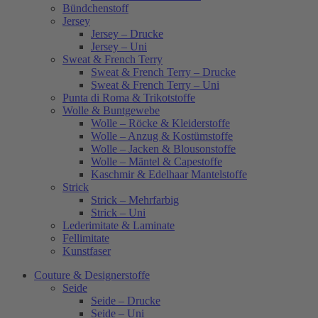
Bündchenstoff
Jersey
Jersey – Drucke
Jersey – Uni
Sweat & French Terry
Sweat & French Terry – Drucke
Sweat & French Terry – Uni
Punta di Roma & Trikotstoffe
Wolle & Buntgewebe
Wolle – Röcke & Kleiderstoffe
Wolle – Anzug & Kostümstoffe
Wolle – Jacken & Blousonstoffe
Wolle – Mäntel & Capestoffe
Kaschmir & Edelhaar Mantelstoffe
Strick
Strick – Mehrfarbig
Strick – Uni
Lederimitate & Laminate
Fellimitate
Kunstfaser
Couture & Designerstoffe
Seide
Seide – Drucke
Seide – Uni