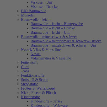
Viskose – Uni
Viskose – Drucke
BIO Baumwolle
Musselin
Baumwolle – leicht
Baumwolle – leicht – Buntgewebe
Baumwolle – leicht – Drucke
Baumwolle – leicht – Uni
Baumwolle – mittelschwer & schwer
Baumwolle – mittelschwer & schwer – Drucke
Baumwolle – mittelschwer & schwer – Uni
Nessel, Vlies & Vlieseline
Nessel
Volumenvlies & Vlieseline
Futterstoffe
Cord
Jeans
Funktionsstoffe
Softshell & Scuba
Steppstoffe
Frottee & Waffelpiqué
Nicki, Fleece & Plüsch
Kinderstoffe
Kinderstoffe – Jersey
Kinderstoffe – Webware