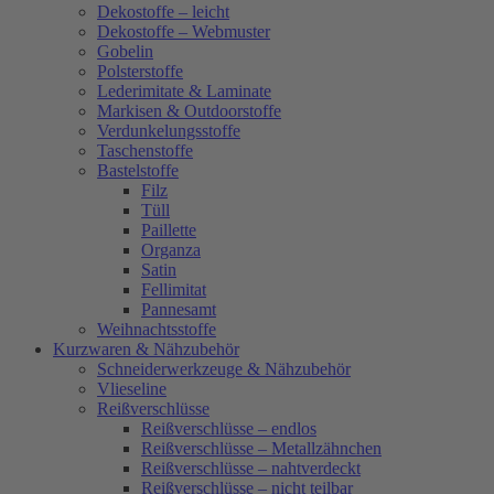
Dekostoffe – leicht
Dekostoffe – Webmuster
Gobelin
Polsterstoffe
Lederimitate & Laminate
Markisen & Outdoorstoffe
Verdunkelungsstoffe
Taschenstoffe
Bastelstoffe
Filz
Tüll
Paillette
Organza
Satin
Fellimitat
Pannesamt
Weihnachtsstoffe
Kurzwaren & Nähzubehör
Schneiderwerkzeuge & Nähzubehör
Vlieseline
Reißverschlüsse
Reißverschlüsse – endlos
Reißverschlüsse – Metallzähnchen
Reißverschlüsse – nahtverdeckt
Reißverschlüsse – nicht teilbar