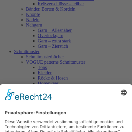
Reißverschlüsse – teilbar
Bänder, Borten & Kordeln
Knöpfe
Nadeln
Nähgarn
Garn – Allesnäher
Overlockgarn
Garn – extra stark
Garn – Zierstich
Schnittmuster
Schnittmusterbücher
VOGUE patterns Schnittmuster
Tops
Kleider
Röcke & Hosen
Homewear
Jacken & Mäntel
Vogue Vintage
Herren
Kids
Accessoires
Einzelschnittmuster Burda
Tops
Kleider
Röcke & Hosen