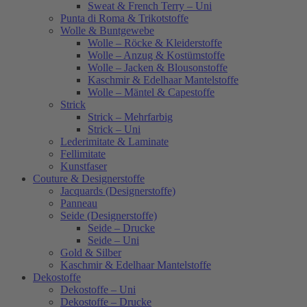
Sweat & French Terry – Uni
Punta di Roma & Trikotstoffe
Wolle & Buntgewebe
Wolle – Röcke & Kleiderstoffe
Wolle – Anzug & Kostümstoffe
Wolle – Jacken & Blousonstoffe
Kaschmir & Edelhaar Mantelstoffe
Wolle – Mäntel & Capestoffe
Strick
Strick – Mehrfarbig
Strick – Uni
Lederimitate & Laminate
Fellimitate
Kunstfaser
Couture & Designerstoffe
Jacquards (Designerstoffe)
Panneau
Seide (Designerstoffe)
Seide – Drucke
Seide – Uni
Gold & Silber
Kaschmir & Edelhaar Mantelstoffe
Dekostoffe
Dekostoffe – Uni
Dekostoffe – Drucke