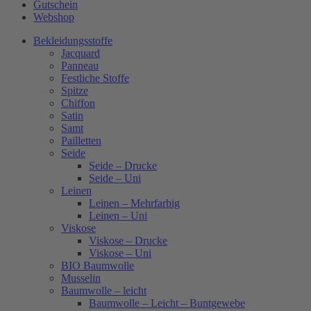
Gutschein
Webshop
Bekleidungsstoffe
Jacquard
Panneau
Festliche Stoffe
Spitze
Chiffon
Satin
Samt
Pailletten
Seide
Seide – Drucke
Seide – Uni
Leinen
Leinen – Mehrfarbig
Leinen – Uni
Viskose
Viskose – Drucke
Viskose – Uni
BIO Baumwolle
Musselin
Baumwolle – leicht
Baumwolle – Leicht – Buntgewebe