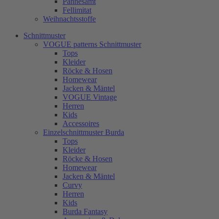
Pannesamt
Fellimitat
Weihnachtsstoffe
Schnittmuster
VOGUE patterns Schnittmuster
Tops
Kleider
Röcke & Hosen
Homewear
Jacken & Mäntel
VOGUE Vintage
Herren
Kids
Accessoires
Einzelschnittmuster Burda
Tops
Kleider
Röcke & Hosen
Homewear
Jacken & Mäntel
Curvy
Herren
Kids
Burda Fantasy