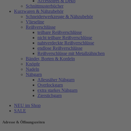
Accessoires & Deko
Schnittmusterbücher
Kurzwaren & Nähzubehör
Schneiderwerkzeuge & Nähzubehör
Vlieseline
Reißverschlüsse
teilbare Reißverschlüsse
nicht teilbare Reißverschlüsse
nahtverdeckte Reißverschlüsse
endlose Reißverschlüsse
Reißverschlüsse mit Metallzähnchen
Bänder, Borten & Kordeln
Knöpfe
Nadeln
Nähgarn
Allesnäher Nähgarn
Overlockgarn
extra starkes Nähgarn
Zierstichgarn
NEU im Shop
SALE
Adresse & Öffnungszeiten