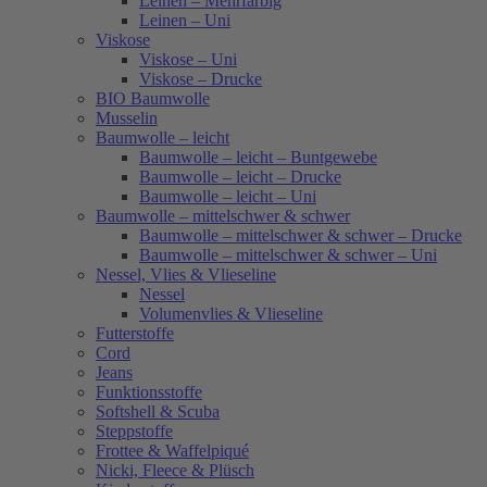
Leinen – Mehrfarbig
Leinen – Uni
Viskose
Viskose – Uni
Viskose – Drucke
BIO Baumwolle
Musselin
Baumwolle – leicht
Baumwolle – leicht – Buntgewebe
Baumwolle – leicht – Drucke
Baumwolle – leicht – Uni
Baumwolle – mittelschwer & schwer
Baumwolle – mittelschwer & schwer – Drucke
Baumwolle – mittelschwer & schwer – Uni
Nessel, Vlies & Vlieseline
Nessel
Volumenvlies & Vlieseline
Futterstoffe
Cord
Jeans
Funktionsstoffe
Softshell & Scuba
Steppstoffe
Frottee & Waffelpiqué
Nicki, Fleece & Plüsch