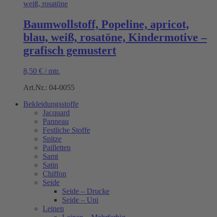
Baumwollstoff, Popeline, apricot,
blau, weiß, rosatöne, Kindermotive –
grafisch gemustert
8,50
€
/
mtr.
Art.Nr.: 04-0055
Bekleidungsstoffe
Jacquard
Panneau
Festliche Stoffe
Spitze
Pailletten
Samt
Satin
Chiffon
Seide
Seide – Drucke
Seide – Uni
Leinen