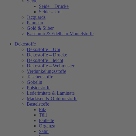
Seide
Seide – Drucke
Seide – Uni
Jacquards
Panneau
Gold & Silber
Kaschmir & Edelhaar Mantelstoffe
Dekostoffe
Dekostoffe – Uni
Dekostoffe – Drucke
Dekostoffe – leicht
Dekostoffe – Webmuster
Verdunkelungsstoffe
Taschenstoffe
Gobelin
Polsterstoffe
Lederimitate & Laminate
Markisen & Outdoorstoffe
Bastelstoffe
Filz
Tüll
Paillette
Organza
Satin