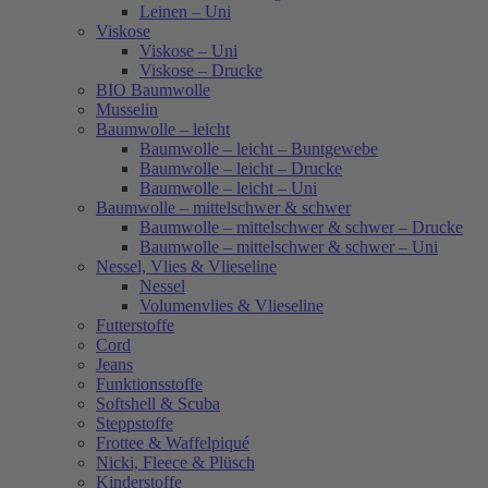
Leinen – Uni
Viskose
Viskose – Uni
Viskose – Drucke
BIO Baumwolle
Musselin
Baumwolle – leicht
Baumwolle – leicht – Buntgewebe
Baumwolle – leicht – Drucke
Baumwolle – leicht – Uni
Baumwolle – mittelschwer & schwer
Baumwolle – mittelschwer & schwer – Drucke
Baumwolle – mittelschwer & schwer – Uni
Nessel, Vlies & Vlieseline
Nessel
Volumenvlies & Vlieseline
Futterstoffe
Cord
Jeans
Funktionsstoffe
Softshell & Scuba
Steppstoffe
Frottee & Waffelpiqué
Nicki, Fleece & Plüsch
Kinderstoffe