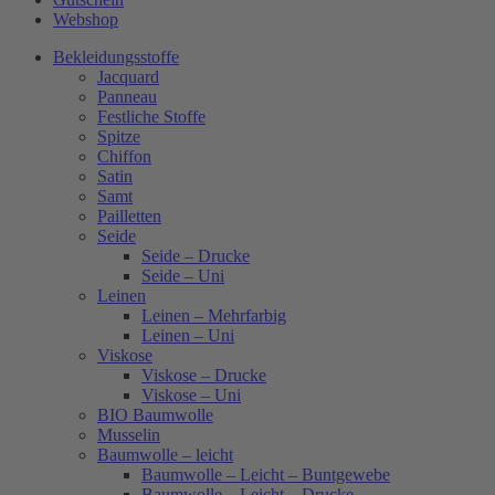
Webshop
Bekleidungsstoffe
Jacquard
Panneau
Festliche Stoffe
Spitze
Chiffon
Satin
Samt
Pailletten
Seide
Seide – Drucke
Seide – Uni
Leinen
Leinen – Mehrfarbig
Leinen – Uni
Viskose
Viskose – Drucke
Viskose – Uni
BIO Baumwolle
Musselin
Baumwolle – leicht
Baumwolle – Leicht – Buntgewebe
Baumwolle – Leicht – Drucke