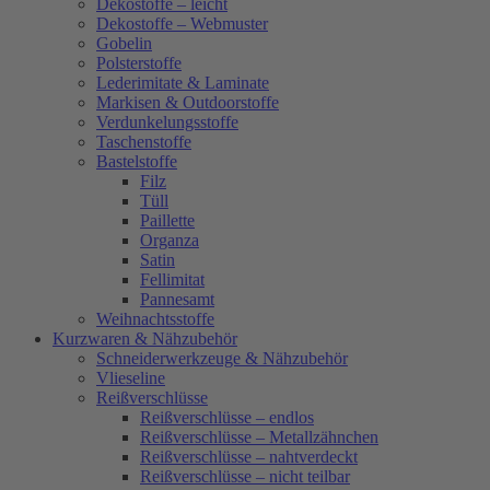
Dekostoffe – leicht
Dekostoffe – Webmuster
Gobelin
Polsterstoffe
Lederimitate & Laminate
Markisen & Outdoorstoffe
Verdunkelungsstoffe
Taschenstoffe
Bastelstoffe
Filz
Tüll
Paillette
Organza
Satin
Fellimitat
Pannesamt
Weihnachtsstoffe
Kurzwaren & Nähzubehör
Schneiderwerkzeuge & Nähzubehör
Vlieseline
Reißverschlüsse
Reißverschlüsse – endlos
Reißverschlüsse – Metallzähnchen
Reißverschlüsse – nahtverdeckt
Reißverschlüsse – nicht teilbar