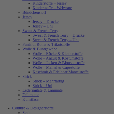
Kinderstoffe – Jersey
Kinderstoffe – Webware
Bündchenstoff
Jersey
Jersey – Drucke
Jersey – Uni
Sweat & French Terry
Sweat & French Terry – Drucke
Sweat & French Terry – Uni
Punta di Roma & Trikotstoffe
Wolle & Buntgewebe
Wolle – Röcke & Kleiderstoffe
Wolle – Anzug & Kostümstoffe
Wolle – Jacken & Blousonstoffe
Wolle – Mäntel & Capestoffe
Kaschmir & Edelhaar Mantelstoffe
Strick
Strick – Mehrfarbig
Strick – Uni
Lederimitate & Laminate
Fellimitate
Kunstfaser
Couture & Designerstoffe
Seide