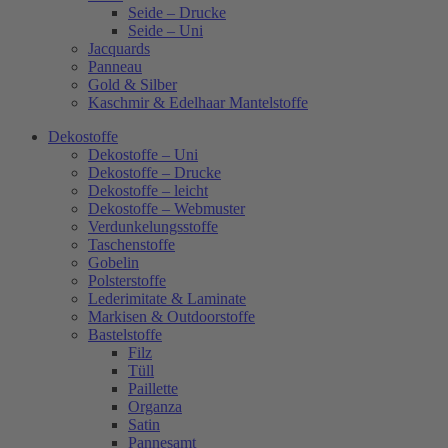
Seide – Drucke
Seide – Uni
Jacquards
Panneau
Gold & Silber
Kaschmir & Edelhaar Mantelstoffe
Dekostoffe
Dekostoffe – Uni
Dekostoffe – Drucke
Dekostoffe – leicht
Dekostoffe – Webmuster
Verdunkelungsstoffe
Taschenstoffe
Gobelin
Polsterstoffe
Lederimitate & Laminate
Markisen & Outdoorstoffe
Bastelstoffe
Filz
Tüll
Paillette
Organza
Satin
Pannesamt