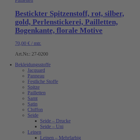
Bestickter Spitzenstoff, rot, silber,
gold, Perlenstickerei, Pailletten,
Bogenkante, florale Motive
70,00
€
/
mtr.
Art.Nr.: 27-0200
Bekleidungsstoffe
Jacquard
Panneau
Festliche Stoffe
Spitze
Pailletten
Samt
Satin
Chiffon
Seide
Seide – Drucke
Seide – Uni
Leinen
Leinen – Mehrfarbig