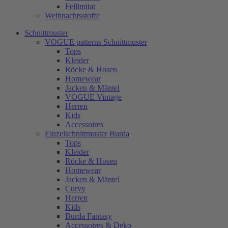
Fellimitat
Weihnachtsstoffe
Schnittmuster
VOGUE patterns Schnittmuster
Tops
Kleider
Röcke & Hosen
Homewear
Jacken & Mäntel
VOGUE Vintage
Herren
Kids
Accessoires
Einzelschnittmuster Burda
Tops
Kleider
Röcke & Hosen
Homewear
Jacken & Mäntel
Curvy
Herren
Kids
Burda Fantasy
Accessoires & Deko