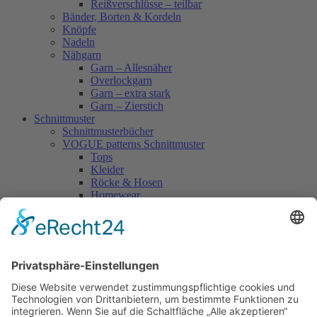
Reißverschlüsse – teilbar
Bänder, Borten & Kordeln
Knöpfe
Nadeln
Nähgarn
Garn – Allesnäher
Overlockgarn
Garn – extra stark
Garn – Zierstich
Schnittmuster
Schnittmusterbücher
VOGUE patterns Schnittmuster
Tops
Kleider
Röcke & Hosen
Homewear
Jacken & Mäntel
Vogue Vintage
Herren
Kids
Accessoires
Einzelschnittmuster Burda
Tops
Kleider
Röcke & Hosen