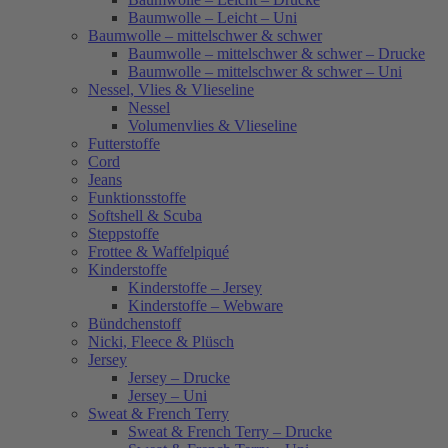
Baumwolle – Leicht – Uni
Baumwolle – mittelschwer & schwer
Baumwolle – mittelschwer & schwer – Drucke
Baumwolle – mittelschwer & schwer – Uni
Nessel, Vlies & Vlieseline
Nessel
Volumenvlies & Vlieseline
Futterstoffe
Cord
Jeans
Funktionsstoffe
Softshell & Scuba
Steppstoffe
Frottee & Waffelpiqué
Kinderstoffe
Kinderstoffe – Jersey
Kinderstoffe – Webware
Bündchenstoff
Nicki, Fleece & Plüsch
Jersey
Jersey – Drucke
Jersey – Uni
Sweat & French Terry
Sweat & French Terry – Drucke