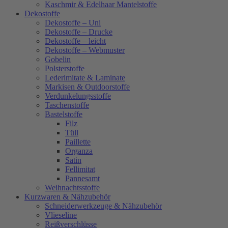
Kaschmir & Edelhaar Mantelstoffe
Dekostoffe
Dekostoffe – Uni
Dekostoffe – Drucke
Dekostoffe – leicht
Dekostoffe – Webmuster
Gobelin
Polsterstoffe
Lederimitate & Laminate
Markisen & Outdoorstoffe
Verdunkelungsstoffe
Taschenstoffe
Bastelstoffe
Filz
Tüll
Paillette
Organza
Satin
Fellimitat
Pannesamt
Weihnachtsstoffe
Kurzwaren & Nähzubehör
Schneiderwerkzeuge & Nähzubehör
Vlieseline
Reißverschlüsse