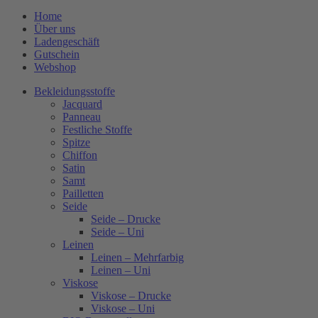
Home
Über uns
Ladengeschäft
Gutschein
Webshop
Bekleidungsstoffe
Jacquard
Panneau
Festliche Stoffe
Spitze
Chiffon
Satin
Samt
Pailletten
Seide
Seide – Drucke
Seide – Uni
Leinen
Leinen – Mehrfarbig
Leinen – Uni
Viskose
Viskose – Drucke
Viskose – Uni