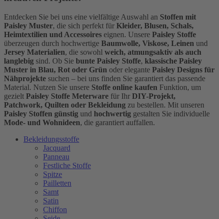
Entdecken Sie bei uns eine vielfältige Auswahl an
Stoffen mit
Paisley Muster
, die sich perfekt für
Kleider, Blusen, Schals,
Heimtextilien und Accessoires
eignen. Unsere
Paisley Stoffe
überzeugen durch hochwertige
Baumwolle, Viskose, Leinen
und
Jersey Materialien
, die sowohl
weich, atmungsaktiv als auch
langlebig
sind. Ob Sie
bunte Paisley Stoffe
,
klassische Paisley
Muster in Blau, Rot oder Grün
oder elegante
Paisley Designs für
Nähprojekte
suchen – bei uns finden Sie garantiert das passende
Material. Nutzen Sie unsere
Stoffe online kaufen
Funktion, um
gezielt
Paisley Stoffe Meterware
für Ihr
DIY-Projekt,
Patchwork, Quilten oder Bekleidung
zu bestellen. Mit unseren
Paisley Stoffen günstig
und
hochwertig
gestalten Sie individuelle
Mode- und Wohnideen
, die garantiert auffallen.
Bekleidungsstoffe
Jacquard
Panneau
Festliche Stoffe
Spitze
Pailletten
Samt
Satin
Chiffon
Seide