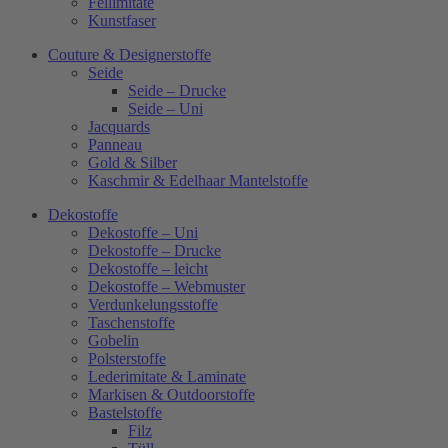
Fellimitate
Kunstfaser
Couture & Designerstoffe
Seide
Seide – Drucke
Seide – Uni
Jacquards
Panneau
Gold & Silber
Kaschmir & Edelhaar Mantelstoffe
Dekostoffe
Dekostoffe – Uni
Dekostoffe – Drucke
Dekostoffe – leicht
Dekostoffe – Webmuster
Verdunkelungsstoffe
Taschenstoffe
Gobelin
Polsterstoffe
Lederimitate & Laminate
Markisen & Outdoorstoffe
Bastelstoffe
Filz