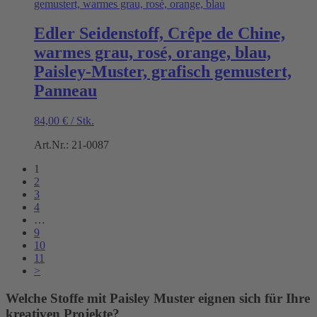
Edler Seidenstoff, Crêpe de Chine,
warmes grau, rosé, orange, blau,
Paisley-Muster, grafisch gemustert,
Panneau
84,00
€
/
Stk.
Art.Nr.: 21-0087
1
2
3
4
…
9
10
11
>
Welche Stoffe mit Paisley Muster eignen sich für Ihre
kreativen Projekte?