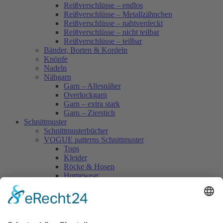
Reißverschlüsse – endlos
Reißverschlüsse – Metallzähnchen
Reißverschlüsse – nahtverdeckt
Reißverschlüsse – nicht teilbar
Reißverschlüsse – teilbar
Bänder, Borten & Kordeln
Knöpfe
Nadeln
Nähgarn
Garn – Allesnäher
Overlockgarn
Garn – extra stark
Garn – Zierstich
Schnittmuster
Schnittmusterbücher
VOGUE patterns Schnittmuster
Tops
Kleider
Röcke & Hosen
Homewear
Jacken & Mäntel
Vogue Vintage
Herren
Kids
Accessoires