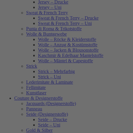
Jersey – Drucke
Jersey – Uni
Sweat & French Terry
Sweat & French Terry – Drucke
Sweat & French Terry – Uni
Punta di Roma & Trikotstoffe
Wolle & Buntgewebe
Wolle – Röcke & Kleiderstoffe
Wolle – Anzug & Kostümstoffe
Wolle – Jacken & Blousonstoffe
Kaschmir & Edelhaar Mantelstoffe
Wolle – Mäntel & Capestoffe
Strick
Strick – Mehrfarbig
Strick – Uni
Lederimitate & Laminate
Fellimitate
Kunstfaser
Couture & Designerstoffe
Jacquards (Designerstoffe)
Panneau
Seide (Designerstoffe)
Seide – Drucke
Seide – Uni
Gold & Silber