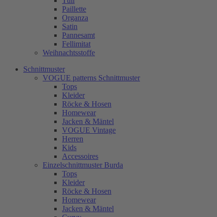
Tüll
Paillette
Organza
Satin
Pannesamt
Fellimitat
Weihnachtsstoffe
Schnittmuster
VOGUE patterns Schnittmuster
Tops
Kleider
Röcke & Hosen
Homewear
Jacken & Mäntel
VOGUE Vintage
Herren
Kids
Accessoires
Einzelschnittmuster Burda
Tops
Kleider
Röcke & Hosen
Homewear
Jacken & Mäntel