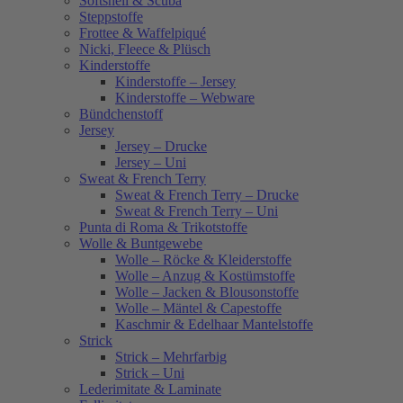
Softshell & Scuba
Steppstoffe
Frottee & Waffelpiqué
Nicki, Fleece & Plüsch
Kinderstoffe
Kinderstoffe – Jersey
Kinderstoffe – Webware
Bündchenstoff
Jersey
Jersey – Drucke
Jersey – Uni
Sweat & French Terry
Sweat & French Terry – Drucke
Sweat & French Terry – Uni
Punta di Roma & Trikotstoffe
Wolle & Buntgewebe
Wolle – Röcke & Kleiderstoffe
Wolle – Anzug & Kostümstoffe
Wolle – Jacken & Blousonstoffe
Wolle – Mäntel & Capestoffe
Kaschmir & Edelhaar Mantelstoffe
Strick
Strick – Mehrfarbig
Strick – Uni
Lederimitate & Laminate