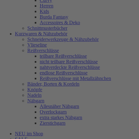
Curvy
Herren
Kids
Burda Fantasy
Accessoires & Deko
Schnittmusterbücher
Kurzwaren & Nähzubehör
Schneiderwerkzeuge & Nähzubehör
Vlieseline
Reißverschlüsse
teilbare Reißverschlüsse
nicht teilbare Reißverschlüsse
nahtverdeckte Reißverschlüsse
endlose Reißverschlüsse
Reißverschlüsse mit Metallzähnchen
Bänder, Borten & Kordeln
Knöpfe
Nadeln
Nähgarn
Allesnäher Nähgarn
Overlockgarn
extra starkes Nähgarn
Zierstichgarn
NEU im Shop