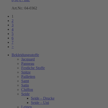
Art.Nr.: 04-0362
1
2
3
4
5
6
7
>
Bekleidungsstoffe
Jacquard
Panneau
Festliche Stoffe
Spitze
Pailletten
Samt
Satin
Chiffon
Seide
Seide – Drucke
Seide – Uni
Leinen