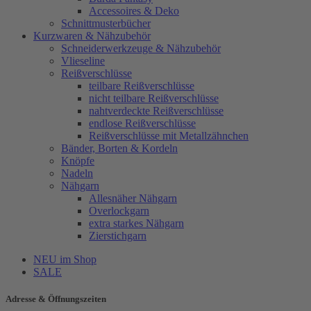
Accessoires & Deko
Schnittmusterbücher
Kurzwaren & Nähzubehör
Schneiderwerkzeuge & Nähzubehör
Vlieseline
Reißverschlüsse
teilbare Reißverschlüsse
nicht teilbare Reißverschlüsse
nahtverdeckte Reißverschlüsse
endlose Reißverschlüsse
Reißverschlüsse mit Metallzähnchen
Bänder, Borten & Kordeln
Knöpfe
Nadeln
Nähgarn
Allesnäher Nähgarn
Overlockgarn
extra starkes Nähgarn
Zierstichgarn
NEU im Shop
SALE
Adresse & Öffnungszeiten