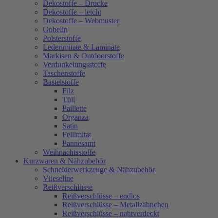
Dekostoffe – Drucke
Dekostoffe – leicht
Dekostoffe – Webmuster
Gobelin
Polsterstoffe
Lederimitate & Laminate
Markisen & Outdoorstoffe
Verdunkelungsstoffe
Taschenstoffe
Bastelstoffe
Filz
Tüll
Paillette
Organza
Satin
Fellimitat
Pannesamt
Weihnachtsstoffe
Kurzwaren & Nähzubehör
Schneiderwerkzeuge & Nähzubehör
Vlieseline
Reißverschlüsse
Reißverschlüsse – endlos
Reißverschlüsse – Metallzähnchen
Reißverschlüsse – nahtverdeckt