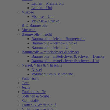
Leinen – Mehrfarbig
Leinen – Uni
Viskose
Viskose – Uni
Viskose – Drucke
BIO Baumwolle
Musselin
Baumwolle – leicht
Baumwolle – leicht – Buntgewebe
Baumwolle – leicht – Drucke
Baumwolle – leicht – Uni
Baumwolle – mittelschwer & schwer
Baumwolle – mittelschwer & schwer – Drucke
Baumwolle – mittelschwer & schwer – Uni
Nessel, Vlies & Vlieseline
Nessel
Volumenvlies & Vlieseline
Futterstoffe
Cord
Jeans
Funktionsstoffe
Softshell & Scuba
Steppstoffe
Frottee & Waffelpiqué
Nicki, Fleece & Plüsch