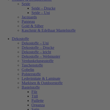
Seide
Seide – Drucke
Seide – Uni
Jacquards
Panneau
Gold & Silber
Kaschmir & Edelhaar Mantelstoffe
Dekostoffe
Dekostoffe – Uni
Dekostoffe – Drucke
Dekostoffe – leicht
Dekostoffe – Webmuster
Verdunkelungsstoffe
Taschenstoffe
Gobelin
Polsterstoffe
Lederimitate & Laminate
Markisen & Outdoorstoffe
Bastelstoffe
Filz
Tüll
Paillette
Organza
Satin