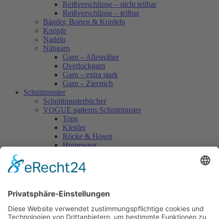
Reißverschlüsse – nicht teilbar
Reißverschlüsse – teilbar
Bänder, Borten & Kordeln
Knöpfe
Nadeln
Nähgarn
Garn – Allesnäher
Overlockgarn
Garn – extra stark
Garn – Zierstich
Schnittmuster
Schnittmusterbücher
VOGUE patterns Schnittmuster
Tops
Kleider
Röcke & Hosen
Homewear
Jacken & Mäntel
Vogue Vintage
Herren
Kids
Accessoires
Einzelschnittmuster Burda
Tops
Kleider