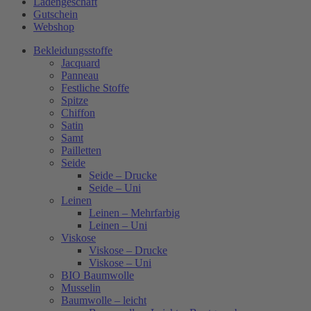
Ladengeschäft
Gutschein
Webshop
Bekleidungsstoffe
Jacquard
Panneau
Festliche Stoffe
Spitze
Chiffon
Satin
Samt
Pailletten
Seide
Seide – Drucke
Seide – Uni
Leinen
Leinen – Mehrfarbig
Leinen – Uni
Viskose
Viskose – Drucke
Viskose – Uni
BIO Baumwolle
Musselin
Baumwolle – leicht