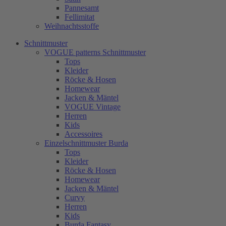
Pannesamt
Fellimitat
Weihnachtsstoffe
Schnittmuster
VOGUE patterns Schnittmuster
Tops
Kleider
Röcke & Hosen
Homewear
Jacken & Mäntel
VOGUE Vintage
Herren
Kids
Accessoires
Einzelschnittmuster Burda
Tops
Kleider
Röcke & Hosen
Homewear
Jacken & Mäntel
Curvy
Herren
Kids
Burda Fantasy