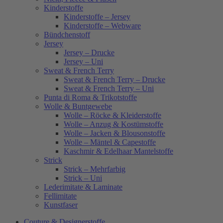
Kinderstoffe
Kinderstoffe – Jersey
Kinderstoffe – Webware
Bündchenstoff
Jersey
Jersey – Drucke
Jersey – Uni
Sweat & French Terry
Sweat & French Terry – Drucke
Sweat & French Terry – Uni
Punta di Roma & Trikotstoffe
Wolle & Buntgewebe
Wolle – Röcke & Kleiderstoffe
Wolle – Anzug & Kostümstoffe
Wolle – Jacken & Blousonstoffe
Wolle – Mäntel & Capestoffe
Kaschmir & Edelhaar Mantelstoffe
Strick
Strick – Mehrfarbig
Strick – Uni
Lederimitate & Laminate
Fellimitate
Kunstfaser
Couture & Designerstoffe