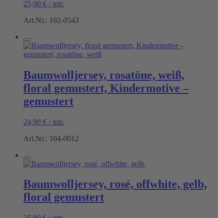
25,90
€
/
mtr.
Art.Nr.: 102-0543
Baumwolljersey, rosatöne, weiß,
floral gemustert, Kindermotive –
gemustert
24,90
€
/
mtr.
Art.Nr.: 104-0012
Baumwolljersey, rosé, offwhite, gelb,
floral gemustert
25,90
€
/
mtr.