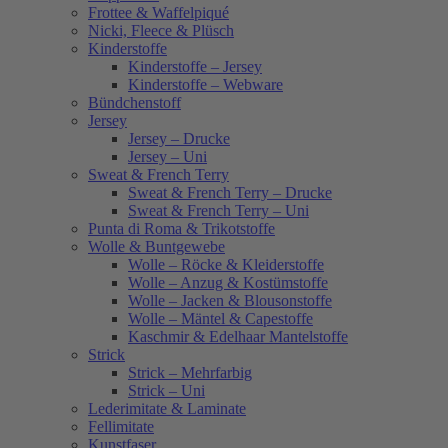
Frottee & Waffelpiqué
Nicki, Fleece & Plüsch
Kinderstoffe
Kinderstoffe – Jersey
Kinderstoffe – Webware
Bündchenstoff
Jersey
Jersey – Drucke
Jersey – Uni
Sweat & French Terry
Sweat & French Terry – Drucke
Sweat & French Terry – Uni
Punta di Roma & Trikotstoffe
Wolle & Buntgewebe
Wolle – Röcke & Kleiderstoffe
Wolle – Anzug & Kostümstoffe
Wolle – Jacken & Blousonstoffe
Wolle – Mäntel & Capestoffe
Kaschmir & Edelhaar Mantelstoffe
Strick
Strick – Mehrfarbig
Strick – Uni
Lederimitate & Laminate
Fellimitate
Kunstfaser