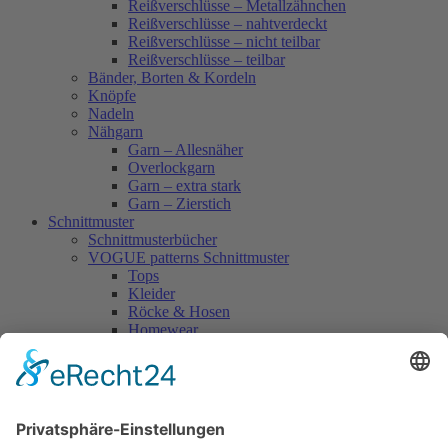
Reißverschlüsse – Metallzähnchen
Reißverschlüsse – nahtverdeckt
Reißverschlüsse – nicht teilbar
Reißverschlüsse – teilbar
Bänder, Borten & Kordeln
Knöpfe
Nadeln
Nähgarn
Garn – Allesnäher
Overlockgarn
Garn – extra stark
Garn – Zierstich
Schnittmuster
Schnittmusterbücher
VOGUE patterns Schnittmuster
Tops
Kleider
Röcke & Hosen
Homewear
Jacken & Mäntel
Vogue Vintage
Herren
Kids
Accessoires
Einzelschnittmuster Burda