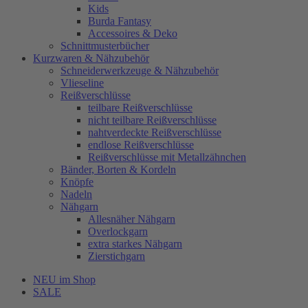
Kids
Burda Fantasy
Accessoires & Deko
Schnittmusterbücher
Kurzwaren & Nähzubehör
Schneiderwerkzeuge & Nähzubehör
Vlieseline
Reißverschlüsse
teilbare Reißverschlüsse
nicht teilbare Reißverschlüsse
nahtverdeckte Reißverschlüsse
endlose Reißverschlüsse
Reißverschlüsse mit Metallzähnchen
Bänder, Borten & Kordeln
Knöpfe
Nadeln
Nähgarn
Allesnäher Nähgarn
Overlockgarn
extra starkes Nähgarn
Zierstichgarn
NEU im Shop
SALE