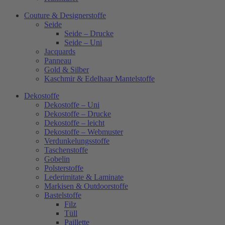
Couture & Designerstoffe
Seide
Seide – Drucke
Seide – Uni
Jacquards
Panneau
Gold & Silber
Kaschmir & Edelhaar Mantelstoffe
Dekostoffe
Dekostoffe – Uni
Dekostoffe – Drucke
Dekostoffe – leicht
Dekostoffe – Webmuster
Verdunkelungsstoffe
Taschenstoffe
Gobelin
Polsterstoffe
Lederimitate & Laminate
Markisen & Outdoorstoffe
Bastelstoffe
Filz
Tüll
Paillette