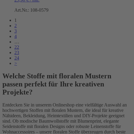
Art.Nr.: 108-0579
1
2
3
4
…
22
23
24
>
Welche Stoffe mit floralen Mustern
passen perfekt für Ihre kreativen
Projekte?
Entdecken Sie in unserem Onlineshop eine vielfältige Auswahl an
hochwertigen Stoffen mit floralen Mustern, die ideal für kreative
Nähideen, Bekleidung, Heimtextilien und DIY-Projekte geeignet
sind. Ob modische Baumwollstoffe mit Blumenprint, elegante
Seidenstoffe mit floralen Designs oder robuste Leinenstoffe für
Wohnaccessoires – unsere floralen Stoffe überzeugen durch beste