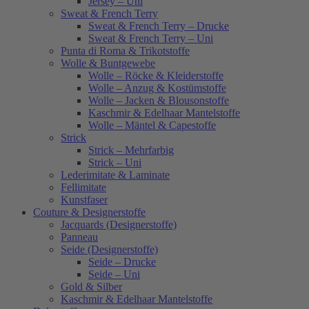
Jersey – Uni
Sweat & French Terry
Sweat & French Terry – Drucke
Sweat & French Terry – Uni
Punta di Roma & Trikotstoffe
Wolle & Buntgewebe
Wolle – Röcke & Kleiderstoffe
Wolle – Anzug & Kostümstoffe
Wolle – Jacken & Blousonstoffe
Kaschmir & Edelhaar Mantelstoffe
Wolle – Mäntel & Capestoffe
Strick
Strick – Mehrfarbig
Strick – Uni
Lederimitate & Laminate
Fellimitate
Kunstfaser
Couture & Designerstoffe
Jacquards (Designerstoffe)
Panneau
Seide (Designerstoffe)
Seide – Drucke
Seide – Uni
Gold & Silber
Kaschmir & Edelhaar Mantelstoffe