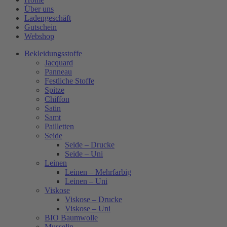
Über uns
Ladengeschäft
Gutschein
Webshop
Bekleidungsstoffe
Jacquard
Panneau
Festliche Stoffe
Spitze
Chiffon
Satin
Samt
Pailletten
Seide
Seide – Drucke
Seide – Uni
Leinen
Leinen – Mehrfarbig
Leinen – Uni
Viskose
Viskose – Drucke
Viskose – Uni
BIO Baumwolle
Musselin