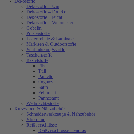
Dekostoffe
Dekostoffe – Uni
Dekostoffe – Drucke
Dekostoffe – leicht
Dekostoffe – Webmuster
Gobelin
Polsterstoffe
Lederimitate & Laminate
Markisen & Outdoorstoffe
Verdunkelungsstoffe
Taschenstoffe
Bastelstoffe
Filz
Tüll
Paillette
Organza
Satin
Fellimitat
Pannesamt
Weihnachtsstoffe
Kurzwaren & Nähzubehör
Schneiderwerkzeuge & Nähzubehör
Vlieseline
Reißverschlüsse
Reißverschlüsse – endlos