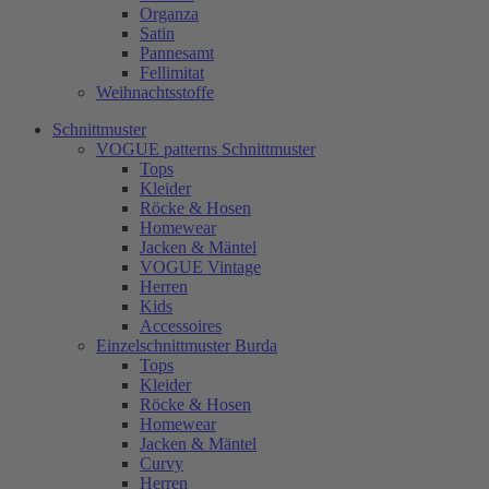
Organza
Satin
Pannesamt
Fellimitat
Weihnachtsstoffe
Schnittmuster
VOGUE patterns Schnittmuster
Tops
Kleider
Röcke & Hosen
Homewear
Jacken & Mäntel
VOGUE Vintage
Herren
Kids
Accessoires
Einzelschnittmuster Burda
Tops
Kleider
Röcke & Hosen
Homewear
Jacken & Mäntel
Curvy
Herren